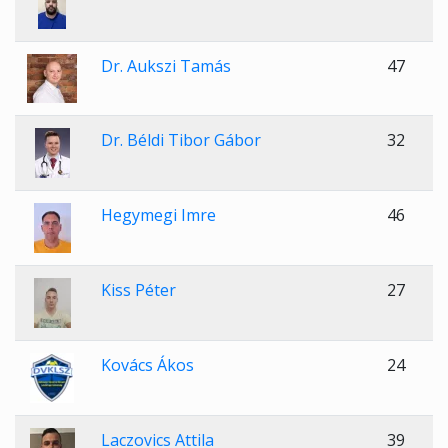
Dr. Aukszi Tamás
47
Dr. Béldi Tibor Gábor
32
Hegymegi Imre
46
Kiss Péter
27
Kovács Ákos
24
Laczovics Attila
39