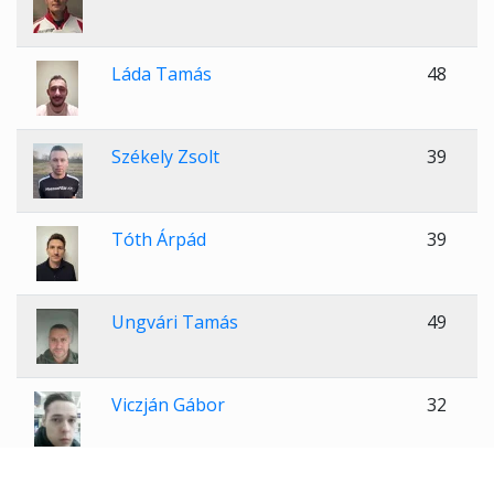
Láda Tamás
48
Székely Zsolt
39
Tóth Árpád
39
Ungvári Tamás
49
Viczján Gábor
32