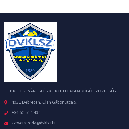
DEBRECENI VÁROSI ÉS KÖRZETI LABDARÚGÓ SZÖVETSÉG
4032 Debrecen, Oláh Gábor utca 5.
+36 52 514 432
szovets.iroda@dvklsz.hu