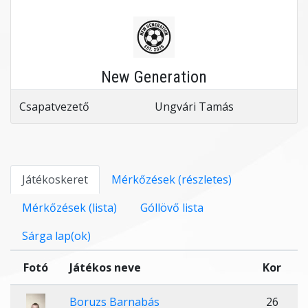
New Generation
Csapatvezető
Ungvári Tamás
Játékoskeret
Mérkőzések (részletes)
Mérkőzések (lista)
Góllövő lista
Sárga lap(ok)
Fotó
Játékos neve
Kor
Boruzs Barnabás
26