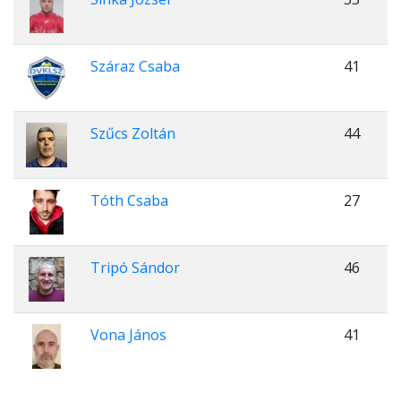
Száraz Csaba
41
Szűcs Zoltán
44
Tóth Csaba
27
Tripó Sándor
46
Vona János
41