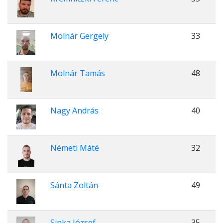
Molnár Gergely
33
Molnár Tamás
48
Nagy András
40
Németi Máté
32
Sánta Zoltán
49
Sinka József
35