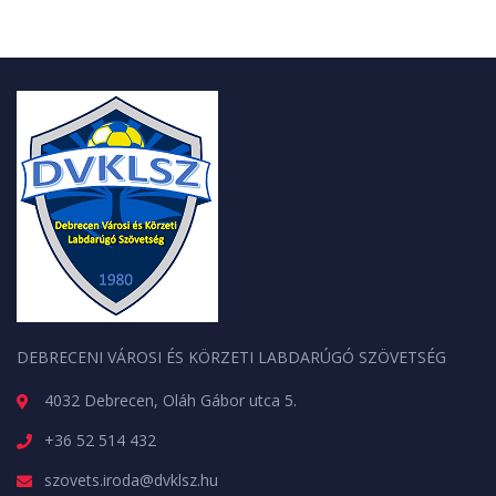
DEBRECENI VÁROSI ÉS KÖRZETI LABDARÚGÓ SZÖVETSÉG
4032 Debrecen, Oláh Gábor utca 5.
+36 52 514 432
szovets.iroda@dvklsz.hu