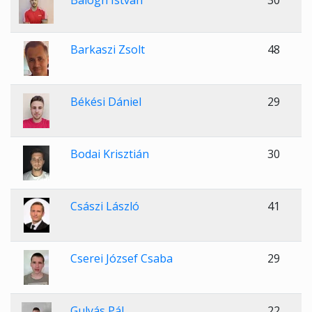
Balogh István
30
Barkaszi Zsolt
48
Békési Dániel
29
Bodai Krisztián
30
Császi László
41
Cserei József Csaba
29
Gulyás Pál
22