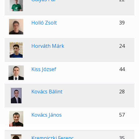
Holló Zsolt
39
Horváth Márk
24
Kiss József
44
Kovács Bálint
28
Kovács János
57
Kremniczki Ferenc
35