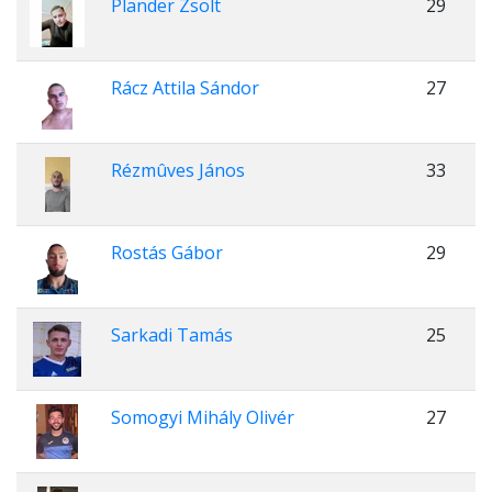
Plander Zsolt
29
Rácz Attila Sándor
27
Rézmûves János
33
Rostás Gábor
29
Sarkadi Tamás
25
Somogyi Mihály Olivér
27