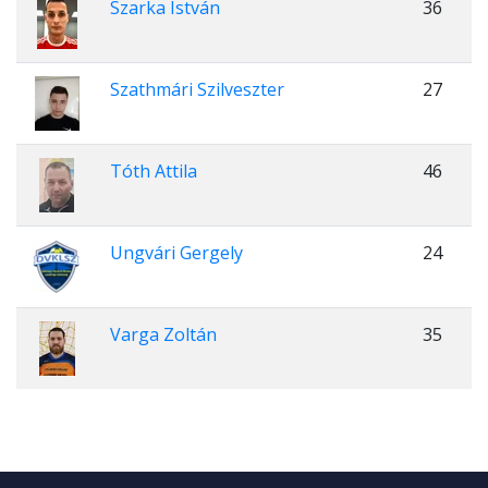
Szarka István
36
Szathmári Szilveszter
27
Tóth Attila
46
Ungvári Gergely
24
Varga Zoltán
35