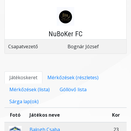
NuBoKer FC
Csapatvezető
Bognár József
Játékoskeret
Mérkőzések (részletes)
Mérkőzések (lista)
Góllövő lista
Sárga lap(ok)
Fotó
Játékos neve
Kor
Balogh Csaba
23