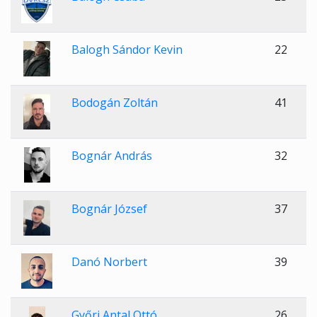
Balogh Sándor Kevin
22
Bodogán Zoltán
41
Bognár András
32
Bognár József
37
Danó Norbert
39
Győri Antal Ottó
26