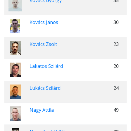
Kovács György
35
Kovács János
30
Kovács Zsolt
23
Lakatos Szilárd
20
Lukács Szilárd
24
Nagy Attila
49