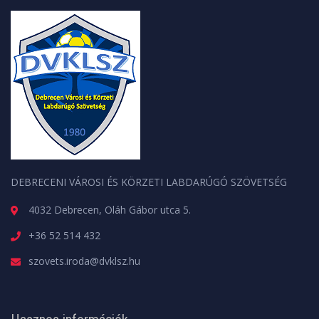
DEBRECENI VÁROSI ÉS KÖRZETI LABDARÚGÓ SZÖVETSÉG
4032 Debrecen, Oláh Gábor utca 5.
+36 52 514 432
szovets.iroda@dvklsz.hu