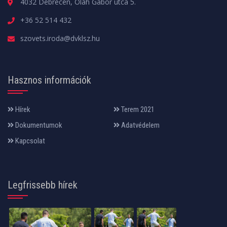
4032 Debrecen, Oláh Gábor utca 5.
+36 52 514 432
szovets.iroda@dvklsz.hu
Hasznos információk
Hírek
Terem 2021
Dokumentumok
Adatvédelem
Kapcsolat
Legfrissebb hírek