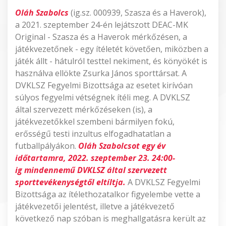
Oláh Szabolcs
(ig.sz. 000939, Szasza és a Haverok),
a 2021. szeptember 24-én lejátszott DEAC-MK
Original - Szasza és a Haverok mérkőzésen, a
játékvezetőnek - egy ítéletét követően, miközben a
játék állt - hátulról testtel nekiment, és könyökét is
használva ellökte Zsurka János sporttársat. A
DVKLSZ Fegyelmi Bizottsága az esetet kirívóan
súlyos fegyelmi vétségnek ítéli meg. A DVKLSZ
által szervezett mérkőzéseken (is), a
játékvezetőkkel szembeni bármilyen fokú,
erősségű testi inzultus elfogadhatatlan a
futballpályákon.
Oláh Szabolcsot egy év
időtartamra, 2022. szeptember 23. 24:00-
ig mindennemű DVKLSZ által szervezett
sporttevékenységtől eltíltja.
A DVKLSZ Fegyelmi
Bizottsága az ítélethozatalkor figyelembe vette a
játékvezetői jelentést, illetve a játékvezető
következő nap szóban is meghallgatásra került az