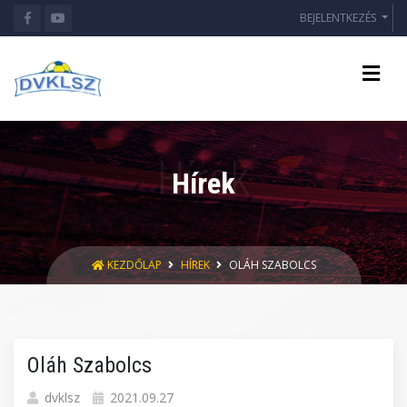
BEJELENTKEZÉS
Hírek
KEZDŐLAP
HÍREK
OLÁH SZABOLCS
Oláh Szabolcs
dvklsz
2021.09.27