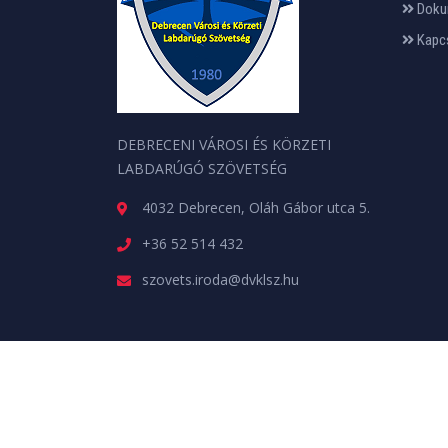
Doku
Kapc
DEBRECENI VÁROSI ÉS KÖRZETI
LABDARÚGÓ SZÖVETSÉG
4032 Debrecen, Oláh Gábor utca 5.
+36 52 514 432
szovets.iroda@dvklsz.hu
Minden jog fenntartva. © 2026 | A weboldalt a
web