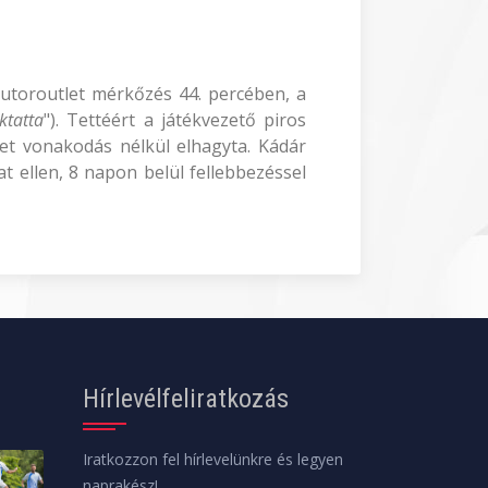
Tbutoroutlet mérkőzés 44. percében, a
ktatta
"). Tettéért a játékvezető piros
eret vonakodás nélkül elhagyta. Kádár
t ellen, 8 napon belül fellebbezéssel
Hírlevélfeliratkozás
Iratkozzon fel hírlevelünkre és legyen
naprakész!