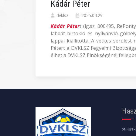
Kádár Péter
dvklsz
2025.04.29
Kádár Péter
t (ig.sz. 000495, RePont
labdát birtokló és nyílvánvló gólhel
lappal kiállította. A vétkes sérülés
Pétert a DVKLSZ Fegyelmi Bizottsága 
élhet a DVKLSZ Elnökségénél fellebbez
Hasz
Hírek