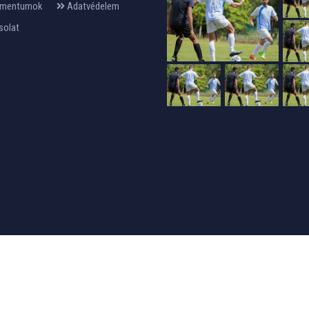
mentumok
Adatvédelem
solat
24design
készítette