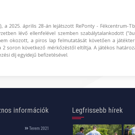
y), a 2025. április 28-án lejátszott RePonty - Fékcentrum-
yzetben lévő ellenfelével szemben szabálytalankodott ("
bu
t nem okozott, a piros lap felmutatását követően a játékt
2 soron következő mérkőzéstől eltíltja. A játékos határoza
ési díj egyidejű befizetésével.
nos információk
Legfrissebb hírek
Terem 2021