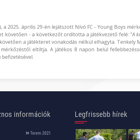
C), a 2025. április 29-én lejátszott Nívó FC - Young Boys mé
etet követően - a következőt ordította a játékvezető felé: "
A k
t követően a játékteret vonakodás nélkül elhagyta. Tenkely
mérkőzéstől eltiltja. A játékos 8 napon belül fellebbezéss
 befizetésével.
nos információk
Legfrissebb hírek
Terem 2021