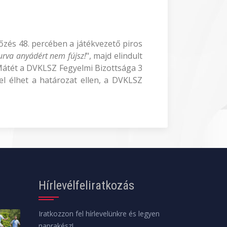
rkőzés 48. percében a játékvezető piros
urva anyádért nem fújsz!
", majd elindult
 Mátét a DVKLSZ Fegyelmi Bizottsága 3
el élhet a határozat ellen, a DVKLSZ
Hírlevélfeliratkozás
Iratkozzon fel hírlevelünkre és legyen
naprakész!