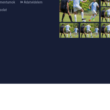
mentumok
Adatvédelem
solat
24design
készítette