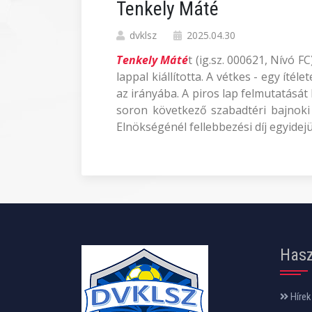
Tenkely Máté
dvklsz
2025.04.30
Tenkely Máté
t (ig.sz. 000621, Nívó F
lappal kiállította. A vétkes - egy ítél
az irányába. A piros lap felmutatásá
soron következő szabadtéri bajnoki 
Elnökségénél fellebbezési díj egyidejü
Hasz
Hírek