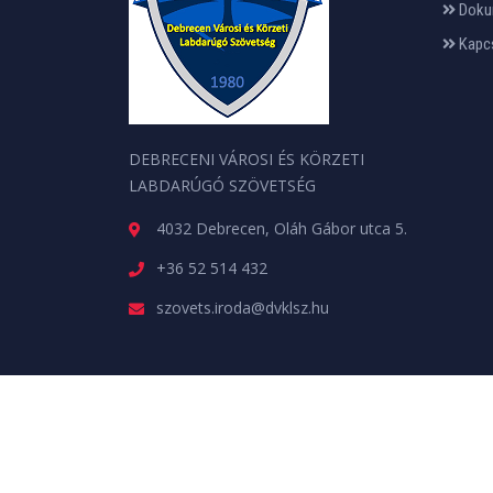
Doku
Kapc
DEBRECENI VÁROSI ÉS KÖRZETI
LABDARÚGÓ SZÖVETSÉG
4032 Debrecen, Oláh Gábor utca 5.
+36 52 514 432
szovets.iroda@dvklsz.hu
Minden jog fenntartva. © 2026 | A weboldalt a
web