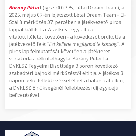
Bárány Péter
t (ig.sz. 002275, Létai Dream Team), a
2025. május 07-én lejátszott Létai Dream Team - El-
Szállít mérkőzés 37. percében a játékvezető piros
lappal kiállította. A vétkes - egy általa
vitatott ítéletet követően - a következőt ordította a
játékvezető felé: "
Ezt kellene megfújnod te köcsög!
". A
piros lap felmutatását követően a játékteret
vonakodás nélkül elhagyta. Bárány Pétert a
DVKLSZ Fegyelmi Bizottsága 3 soron következő
szabadtéri bajnoki mérkőzéstől eltiltja. A játékos 8
napon belül fellebbezéssel élhet a határozat ellen,
a DVKLSZ Elnökségénél fellebbezési díj egyidejü
befizetésével.