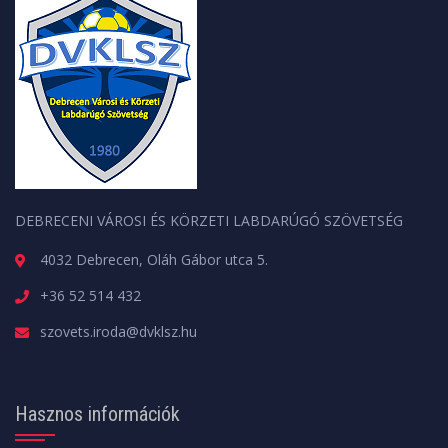
DEBRECENI VÁROSI ÉS KÖRZETI LABDARÚGÓ SZÖVETSÉG
4032 Debrecen, Oláh Gábor utca 5.
+36 52 514 432
szovets.iroda@dvklsz.hu
Hasznos információk