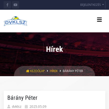
BEJELENTKEZÉS
Hírek
KEZDŐLAP
HÍREK
BÁRÁNY PÉTER
Bárány Péter
dvklsz
2025.05.09