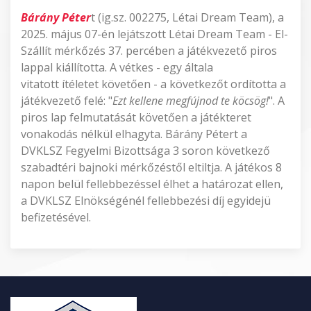
Bárány Péter
t (ig.sz. 002275, Létai Dream Team), a
2025. május 07-én lejátszott Létai Dream Team - El-
Szállít mérkőzés 37. percében a játékvezető piros
lappal kiállította. A vétkes - egy általa
vitatott ítéletet követően - a következőt ordította a
játékvezető felé: "
Ezt kellene megfújnod te köcsög!
". A
piros lap felmutatását követően a játékteret
vonakodás nélkül elhagyta. Bárány Pétert a
DVKLSZ Fegyelmi Bizottsága 3 soron következő
szabadtéri bajnoki mérkőzéstől eltiltja. A játékos 8
napon belül fellebbezéssel élhet a határozat ellen,
a DVKLSZ Elnökségénél fellebbezési díj egyidejü
befizetésével.