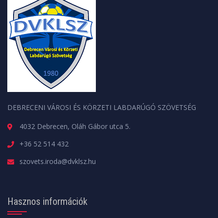
DEBRECENI VÁROSI ÉS KÖRZETI LABDARÚGÓ SZÖVETSÉG
4032 Debrecen, Oláh Gábor utca 5.
+36 52 514 432
szovets.iroda@dvklsz.hu
Hasznos információk