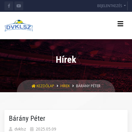
BEJELENTKEZÉS
Hírek
KEZDŐLAP
HÍREK
BÁRÁNY PÉTER
Bárány Péter
dvklsz
2025.05.09