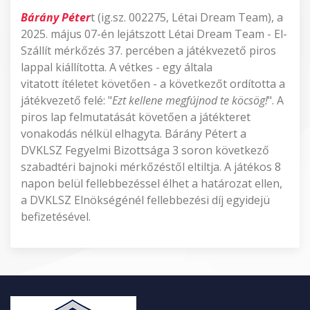
Bárány Péter
t (ig.sz. 002275, Létai Dream Team), a
2025. május 07-én lejátszott Létai Dream Team - El-
Szállít mérkőzés 37. percében a játékvezető piros
lappal kiállította. A vétkes - egy általa
vitatott ítéletet követően - a következőt ordította a
játékvezető felé: "
Ezt kellene megfújnod te köcsög!
". A
piros lap felmutatását követően a játékteret
vonakodás nélkül elhagyta. Bárány Pétert a
DVKLSZ Fegyelmi Bizottsága 3 soron következő
szabadtéri bajnoki mérkőzéstől eltiltja. A játékos 8
napon belül fellebbezéssel élhet a határozat ellen,
a DVKLSZ Elnökségénél fellebbezési díj egyidejü
befizetésével.