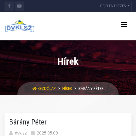
BEJELENTKEZÉS
Hírek
KEZDŐLAP
HÍREK
BÁRÁNY PÉTER
Bárány Péter
dvklsz
2025.05.09