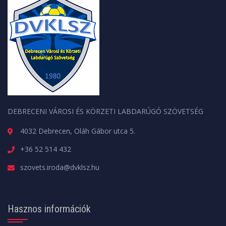
DEBRECENI VÁROSI ÉS KÖRZETI LABDARÚGÓ SZÖVETSÉG
4032 Debrecen, Oláh Gábor utca 5.
+36 52 514 432
szovets.iroda@dvklsz.hu
Hasznos információk