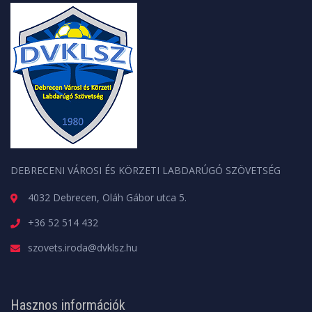
DEBRECENI VÁROSI ÉS KÖRZETI LABDARÚGÓ SZÖVETSÉG
4032 Debrecen, Oláh Gábor utca 5.
+36 52 514 432
szovets.iroda@dvklsz.hu
Hasznos információk