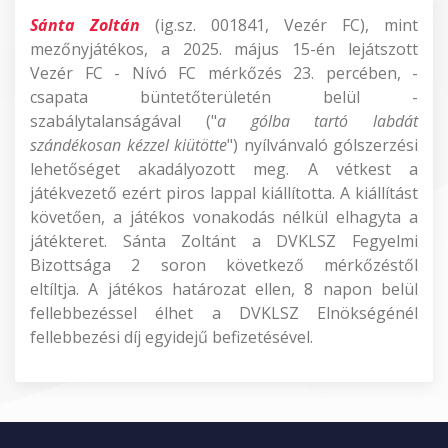
Sánta Zoltán
(ig.sz. 001841, Vezér FC), mint
mezőnyjátékos, a 2025. május 15-én lejátszott
Vezér FC - Nívó FC mérkőzés 23. percében, -
csapata büntetőterületén belül -
szabálytalanságával ("
a gólba tartó labdát
szándékosan kézzel kiütötte
") nyílvánvaló gólszerzési
lehetőséget akadályozott meg. A vétkest a
játékvezető ezért piros lappal kiállította. A kiállítást
követően, a játékos vonakodás nélkül elhagyta a
játékteret. Sánta Zoltánt a DVKLSZ Fegyelmi
Bizottsága 2 soron következő mérkőzéstől
eltíltja. A játékos határozat ellen, 8 napon belül
fellebbezéssel élhet a DVKLSZ Elnökségénél
fellebbezési díj egyidejű befizetésével.