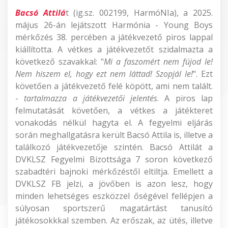
Bacsó Attilá
t (ig.sz. 002199, HarmóNIa), a 2025.
május 26-án lejátszott Harmónia - Young Boys
mérkőzés 38. percében a játékvezető piros lappal
kiállította. A vétkes a játékvezetőt szidalmazta a
következő szavakkal: "
Mi a faszomért nem fújod le!
Nem hiszem el, hogy ezt nem láttad! Szopjál le!
". Ezt
követően a játékvezető felé köpött, ami nem talált.
-
tartalmazza a játékvezetői jelentés
. A piros lap
felmutatását követően, a vétkes a játékteret
vonakodás nélkül hagyta el. A fegyelmi eljárás
során meghallgatásra került Bacsó Attila is, illetve a
találkozó játékvezetője szintén. Bacsó Attilát a
DVKLSZ Fegyelmi Bizottsága 7 soron következő
szabadtéri bajnoki mérkőzéstől eltiltja. Emellett a
DVKLSZ FB jelzi, a jövőben is azon lesz, hogy
minden lehetséges eszközzel őségével fellépjen a
súlyosan sportszerű magatártást tanusító
játékosokkkal szemben. Az erőszak, az ütés, illetve