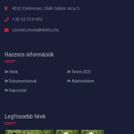
4032 Debrecen, Oláh Gábor utca 5.
+36 52 514 432
szovets.iroda@dvklsz.hu
Hasznos információk
Hírek
Terem 2021
Dokumentumok
Adatvédelem
Kapcsolat
Legfrissebb hírek