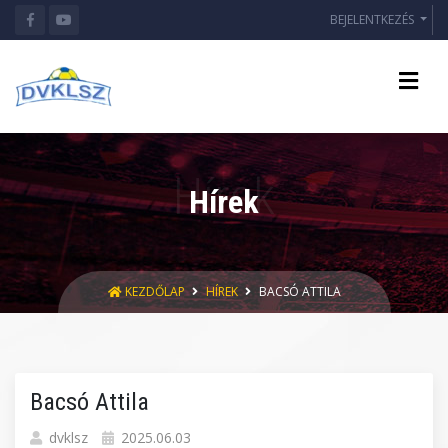
BEJELENTKEZÉS
Hírek
KEZDŐLAP
HÍREK
BACSÓ ATTILA
Bacsó Attila
dvklsz
2025.06.03