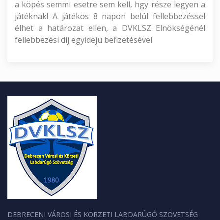
a köpés semmi esetre sem kell, hgy része legyen a
játéknak! A játékos 8 napon belül fellebbezéssel
élhet a határozat ellen, a DVKLSZ Elnökségénél
fellebbezési díj egyidejü befizetésével.
DEBRECENI VÁROSI ÉS KÖRZETI LABDARÚGÓ SZÖVETSÉG