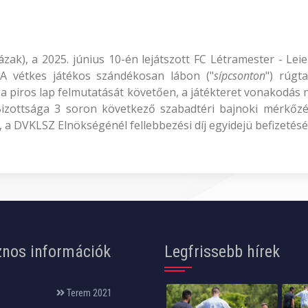
 Házak), a 2025. június 10-én lejátszott FC Létramester - L
a. A vétkes játékos szándékosan lábon ("
sípcsonton
") rúgt
a piros lap felmutatását követően, a játékteret vonakodás n
zottsága 3 soron következő szabadtéri bajnoki mérkőzéstő
, a DVKLSZ Elnökségénél fellebbezési díj egyidejü befizetésé
nos információk
Legfrissebb hírek
Terem 2021