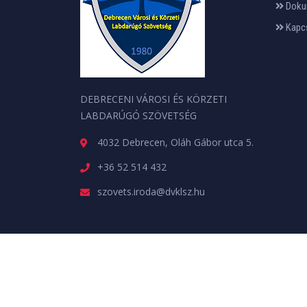
Doku
Kapc
DEBRECENI VÁROSI ÉS KÖRZETI
LABDARÚGÓ SZÖVETSÉG
4032 Debrecen, Oláh Gábor utca 5.
+36 52 514 432
szovets.iroda@dvklsz.hu
Minden jog fenntartva. © 2026 | A weboldalt a
web