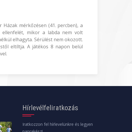
eier Házak mérkőzésen (41. percben), a
a ellenfelét, mikor a labda nem volt
élkül elhagyta. Sérülést nem okozott.
l eltíltja. A játékos 8 napon belül
vel.
Hírlevélfeliratkozás
Iratkozzon fel hírlevelünkre és legyen
naprakész!