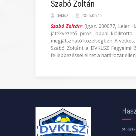
Szabó Zoltán
dvklsz
2025.06.12
Szabó Zoltán
t (ig.sz. 000077, Leier
játékvezető piros lappal kiállított
megjátszható közelségben. A vétkes, 
Szabó Zoltánt a DVKLSZ Fegyelmi Bi
fellebbezéssel élhet a határozat ellen
Hasz
Hírek