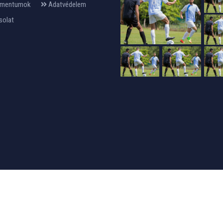
mentumok
Adatvédelem
solat
24design
készítette