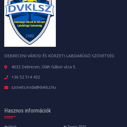
DEBRECENI VÁROSI ÉS KÖRZETI LABDARÚGÓ SZÖVETSÉG
4032 Debrecen, Oláh Gábor utca 5.
+36 52 514 432
szovets.iroda@dvklsz.hu
Hasznos információk