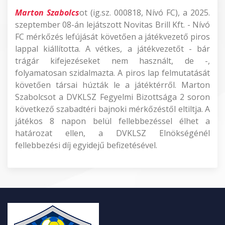
Marton Szabolcs
ot (ig.sz. 000818, Nívó FC), a 2025.
szeptember 08-án lejátszott Novitas Brill Kft. - Nívó
FC mérkőzés lefújását követően a játékvezető piros
lappal kiállította. A vétkes, a játékvezetőt - bár
trágár kifejezéseket nem használt, de -,
folyamatosan szidalmazta. A piros lap felmutatását
követően társai húzták le a játéktérről. Marton
Szabolcsot a DVKLSZ Fegyelmi Bizottsága 2 soron
következő szabadtéri bajnoki mérkőzéstől eltiltja. A
játékos 8 napon belül fellebbezéssel élhet a
határozat ellen, a DVKLSZ Elnökségénél
fellebbezési díj egyidejű befizetésével.