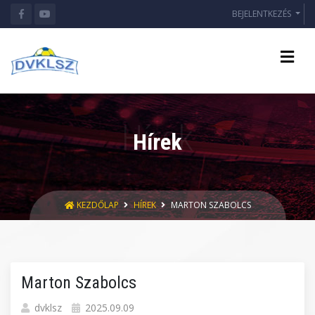
BEJELENTKEZÉS
Hírek
KEZDŐLAP
HÍREK
MARTON SZABOLCS
Marton Szabolcs
dvklsz
2025.09.09