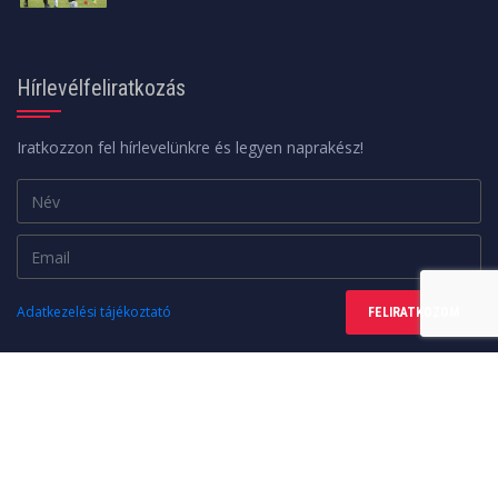
Hírlevélfeliratkozás
Iratkozzon fel hírlevelünkre és legyen naprakész!
Adatkezelési tájékoztató
FELIRATKOZOM
Minden jog fenntartva. © 2026 | A weboldalt a
web24design
készítette