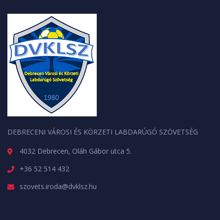
DEBRECENI VÁROSI ÉS KÖRZETI LABDARÚGÓ SZÖVETSÉG
4032 Debrecen, Oláh Gábor utca 5.
+36 52 514 432
szovets.iroda@dvklsz.hu