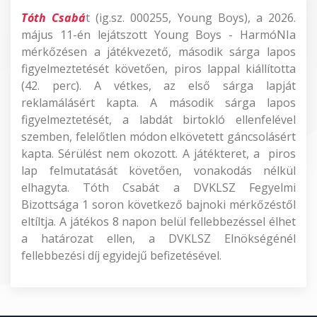
Tóth Csabá
t (ig.sz. 000255, Young Boys), a 2026.
május 11-én lejátszott Young Boys - HarmóNIa
mérkőzésen a játékvezető, második sárga lapos
figyelmeztetését követően, piros lappal kiállította
(42. perc). A vétkes, az első sárga lapját
reklamálásért kapta. A második sárga lapos
figyelmeztetését, a labdát birtokló ellenfelével
szemben, felelőtlen módon elkövetett gáncsolásért
kapta. Sérülést nem okozott. A játékteret, a piros
lap felmutatását követően, vonakodás nélkül
elhagyta. Tóth Csabát a DVKLSZ Fegyelmi
Bizottsága 1 soron következő bajnoki mérkőzéstől
eltíltja. A játékos 8 napon belül fellebbezéssel élhet
a határozat ellen, a DVKLSZ Elnökségénél
fellebbezési díj egyidejű befizetésével.