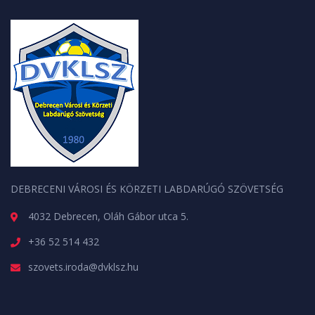
DEBRECENI VÁROSI ÉS KÖRZETI LABDARÚGÓ SZÖVETSÉG
4032 Debrecen, Oláh Gábor utca 5.
+36 52 514 432
szovets.iroda@dvklsz.hu