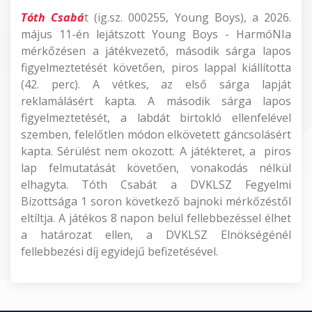
Tóth Csabá
t (ig.sz. 000255, Young Boys), a 2026.
május 11-én lejátszott Young Boys - HarmóNIa
mérkőzésen a játékvezető, második sárga lapos
figyelmeztetését követően, piros lappal kiállította
(42. perc). A vétkes, az első sárga lapját
reklamálásért kapta. A második sárga lapos
figyelmeztetését, a labdát birtokló ellenfelével
szemben, felelőtlen módon elkövetett gáncsolásért
kapta. Sérülést nem okozott. A játékteret, a piros
lap felmutatását követően, vonakodás nélkül
elhagyta. Tóth Csabát a DVKLSZ Fegyelmi
Bizottsága 1 soron következő bajnoki mérkőzéstől
eltíltja. A játékos 8 napon belül fellebbezéssel élhet
a határozat ellen, a DVKLSZ Elnökségénél
fellebbezési díj egyidejű befizetésével.