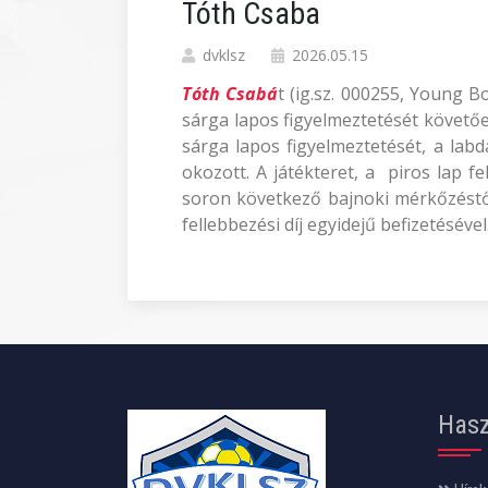
Tóth Csaba
dvklsz
2026.05.15
Tóth Csabá
t (ig.sz. 000255, Young 
sárga lapos figyelmeztetését követően,
sárga lapos figyelmeztetését, a labd
okozott. A játékteret, a piros lap 
soron következő bajnoki mérkőzéstől 
fellebbezési díj egyidejű befizetésével
Hasz