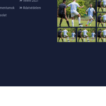
Terem 2021
mentumok
Adatvédelem
solat
24design
készítette