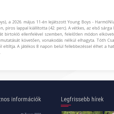
Boys), a 2026. május 11-én lejátszott Young Boys - HarmóN
 piros lappal kiállította (42. perc). A vétkes, az első sárg
át birtokló ellenfelével szemben, felelőtlen módon elköve
felmutatását követően, vonakodás nélkül elhagyta. Tóth C
eltíltja. A játékos 8 napon belül fellebbezéssel élhet a h
.
nos információk
Legfrissebb hírek