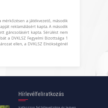
Ia mérkőzésen a játékvezető, második
a lapját reklamálásért kapta. A második
tett gáncsolásért kapta. Sérülést nem
sabát a DVKLSZ Fegyelmi Bizottsága 1
atározat ellen, a DVKLSZ Elnökségénél
Hírlevélfeliratkozás
Iratkozzon fel hírlevelünkre és legyen