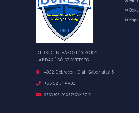
Hírek
Doku
Kapc
DEBRECENI VÁROSI ÉS KÖRZETI
LABDARÚGÓ SZÖVETSÉG
4032 Debrecen, Oláh Gábor utca 5.
+36 52 514 432
szovets.iroda@dvklsz.hu
Minden jog fenntartva. © 2026 | A weboldalt a
web