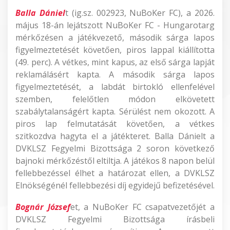
Balla Dániel
t (ig.sz. 002923, NuBoKer FC), a 2026.
május 18-án lejátszott NuBoKer FC - Hungarotarg
mérkőzésen a játékvezető, második sárga lapos
figyelmeztetését követően, piros lappal kiállította
(49. perc). A vétkes, mint kapus, az első sárga lapját
reklamálásért kapta. A második sárga lapos
figyelmeztetését, a labdát birtokló ellenfelével
szemben, felelőtlen módon elkövetett
szabálytalanságért kapta. Sérülést nem okozott. A
piros lap felmutatását követően, a vétkes
szitkozdva hagyta el a játékteret. Balla Dánielt a
DVKLSZ Fegyelmi Bizottsága 2 soron következő
bajnoki mérkőzéstől eltiltja. A játékos 8 napon belül
fellebbezéssel élhet a határozat ellen, a DVKLSZ
Elnökségénél fellebbezési díj egyidejű befizetésével.
Bognár József
et, a NuBoKer FC csapatvezetőjét a
DVKLSZ Fegyelmi Bizottsága írásbeli