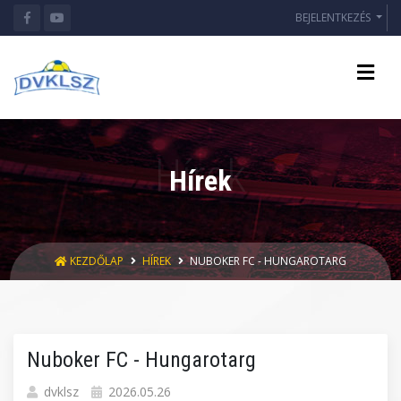
BEJELENTKEZÉS
Hírek
KEZDŐLAP
HÍREK
NUBOKER FC - HUNGAROTARG
Nuboker FC - Hungarotarg
dvklsz
2026.05.26