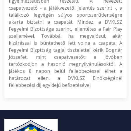
figyelmeztetésben részesíti. A nevezett
csapatvezető - a játékvezetői jelentés szerint -, a
találkozó legvégén súlyos sportszerűtlenségre
akarta biztatni a csapatát. Mindez, a DVKLSZ
Fegyelmi Bizottsága szerint, ellentétes a Fair Play
szellemével. Továbbá, ha megvalósul, akár
kizárással is büntethető lett volna a csapata. A
Fegyelmi Bizpttság tagjai tisztelettel kérik Bognár
Józsefet, mint csapatvezetőt: a jövőben
tartózkodjon a hasonló megnyilvánulásoktól. A
játékos 8 napon belül fellebbezéssel élhet a
határozat ellen, a DVKLSZ Elnökségénél
fellebbezési díj egyidejű befizetésével.