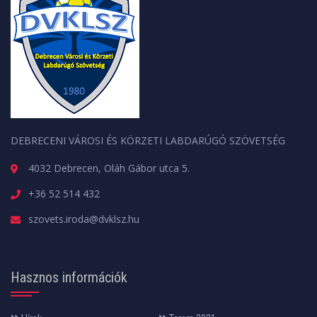
DEBRECENI VÁROSI ÉS KÖRZETI LABDARÚGÓ SZÖVETSÉG
4032 Debrecen, Oláh Gábor utca 5.
+36 52 514 432
szovets.iroda@dvklsz.hu
Hasznos információk