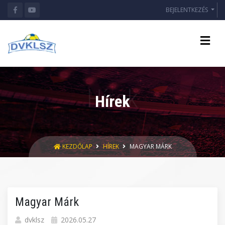
BEJELENTKEZÉS
Hírek
KEZDŐLAP
HÍREK
MAGYAR MÁRK
Magyar Márk
dvklsz
2026.05.27