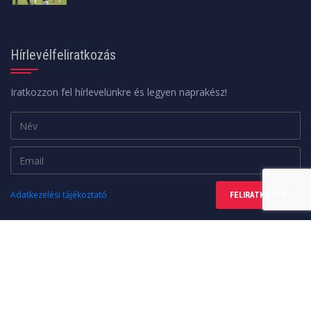
Hírlevélfeliratkozás
Iratkozzon fel hírlevelünkre és legyen naprakész!
Adatkezelési tájékoztató
FELIRATKOZOM
Minden jog fenntartva. © 2026 | A weboldalt a
web24design
készítette