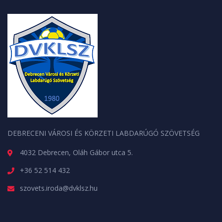
DEBRECENI VÁROSI ÉS KÖRZETI LABDARÚGÓ SZÖVETSÉG
4032 Debrecen, Oláh Gábor utca 5.
+36 52 514 432
szovets.iroda@dvklsz.hu