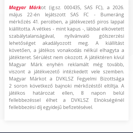
Magyar Márk
ot (ig.sz. 000435, SAS FC), a 2026.
május 22-én lejátszott SAS FC - Bumeráng
mérkőzés 41. percében, a játékvezető piros lappal
kiállította. A vétkes - mint kapus -, lábbal elkövetett
szabálytalanságával, nyílvánvaló gólszerzési
lehetőséget akadályozott meg. A kiállítást
követően, a játékos vonakodás nélkül elhagyta a
játékteret. Sérülést nem okozott. A játéktéren kívül
Magyar Márk enyhén reklamált még tovább,
viszont a játékvezető intézkedett vele szemben.
Magyar Márkot a DVKLSZ Fegyelmi Bizottsága
2 soron következő bajnoki mérkőzéstől eltíltja. A
játékos határozat ellen, 8 napon belül
fellebbezéssel élhet a DVKLSZ Elnökségénél
fellebbezési díj egyidejű befizetésével.