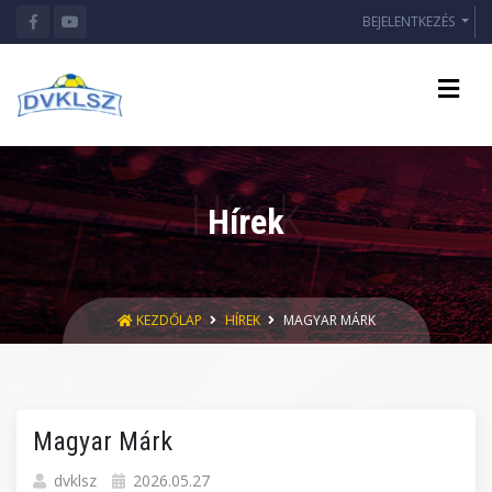
BEJELENTKEZÉS
Hírek
KEZDŐLAP
HÍREK
MAGYAR MÁRK
Magyar Márk
dvklsz
2026.05.27