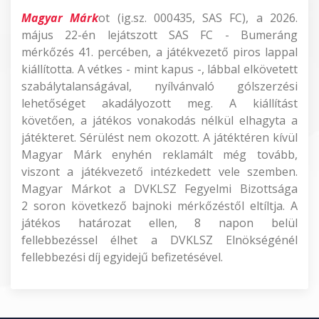
Magyar Márk
ot (ig.sz. 000435, SAS FC), a 2026.
május 22-én lejátszott SAS FC - Bumeráng
mérkőzés 41. percében, a játékvezető piros lappal
kiállította. A vétkes - mint kapus -, lábbal elkövetett
szabálytalanságával, nyílvánvaló gólszerzési
lehetőséget akadályozott meg. A kiállítást
követően, a játékos vonakodás nélkül elhagyta a
játékteret. Sérülést nem okozott. A játéktéren kívül
Magyar Márk enyhén reklamált még tovább,
viszont a játékvezető intézkedett vele szemben.
Magyar Márkot a DVKLSZ Fegyelmi Bizottsága
2 soron következő bajnoki mérkőzéstől eltíltja. A
játékos határozat ellen, 8 napon belül
fellebbezéssel élhet a DVKLSZ Elnökségénél
fellebbezési díj egyidejű befizetésével.