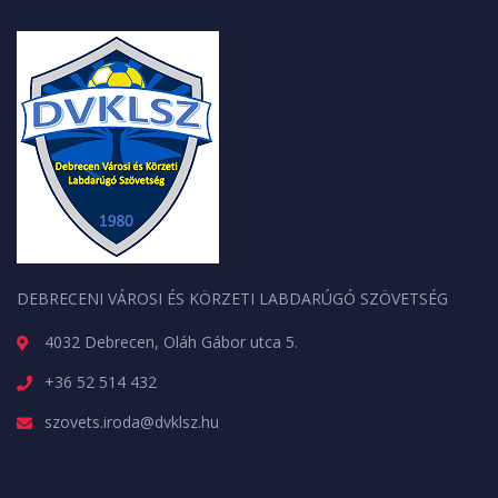
DEBRECENI VÁROSI ÉS KÖRZETI LABDARÚGÓ SZÖVETSÉG
4032 Debrecen, Oláh Gábor utca 5.
+36 52 514 432
szovets.iroda@dvklsz.hu