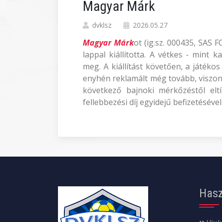
Magyar Márk
dvklsz
2026.05.27
Magyar Márk
ot (ig.sz. 000435, SAS 
lappal kiállította. A vétkes - mint 
meg. A kiállítást követően, a játéko
enyhén reklamált még tovább, viszon
következő bajnoki mérkőzéstől eltí
fellebbezési díj egyidejű befizetésével
Hasz