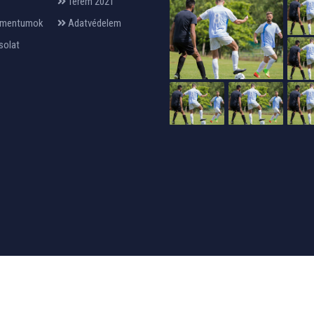
Terem 2021
mentumok
Adatvédelem
solat
24design
készítette