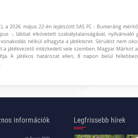
FC), a 2026. május 22-én lejátszott SAS FC - Bumeráng mérkő
kapus -, lábbal elkövetett szabálytalanságával, nyílvánvaló
s vonakodás nélkül elhagyta a játékteret. Sérülést nem ok
t a játékvezető intézkedett vele szemben. Magyar Márkot 
ltja. A játékos határozat ellen, 8 napon belül fellebb
.
nos információk
Legfrissebb hírek