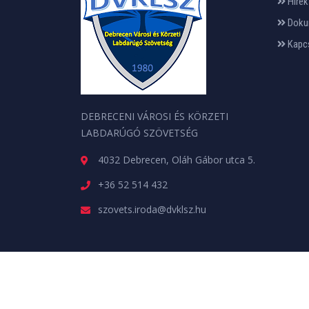
Hírek
Doku
Kapc
DEBRECENI VÁROSI ÉS KÖRZETI
LABDARÚGÓ SZÖVETSÉG
4032 Debrecen, Oláh Gábor utca 5.
+36 52 514 432
szovets.iroda@dvklsz.hu
Minden jog fenntartva. © 2026 | A weboldalt a
web