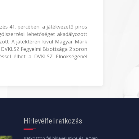
zés 41. percében, a játékvezető piros
 gólszerzési lehetőséget akadályozott
ozott. A játéktéren kívül Magyar Márk
a DVKLSZ Fegyelmi Bizottsága 2 soron
ezéssel élhet a DVKLSZ Elnökségénél
Hírlevélfeliratkozás
Iratkozzon fel hírlevelünkre és legyen