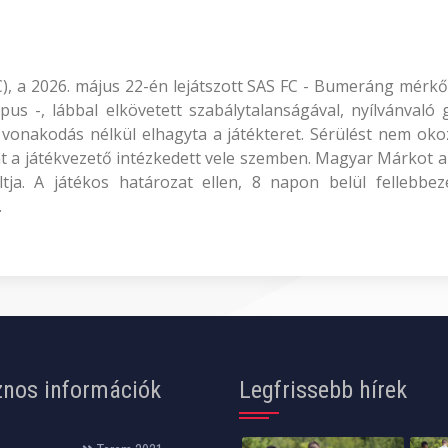
FC), a 2026. május 22-én lejátszott SAS FC - Bumeráng mérkő
kapus -, lábbal elkövetett szabálytalanságával, nyílvánvaló
s vonakodás nélkül elhagyta a játékteret. Sérülést nem ok
t a játékvezető intézkedett vele szemben. Magyar Márkot 
ltja. A játékos határozat ellen, 8 napon belül fellebb
.
nos információk
Legfrissebb hírek