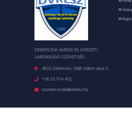
Hírek
Doku
Kapc
DEBRECENI VÁROSI ÉS KÖRZETI
LABDARÚGÓ SZÖVETSÉG
4032 Debrecen, Oláh Gábor utca 5.
+36 52 514 432
szovets.iroda@dvklsz.hu
Minden jog fenntartva. © 2026 | A weboldalt a
web