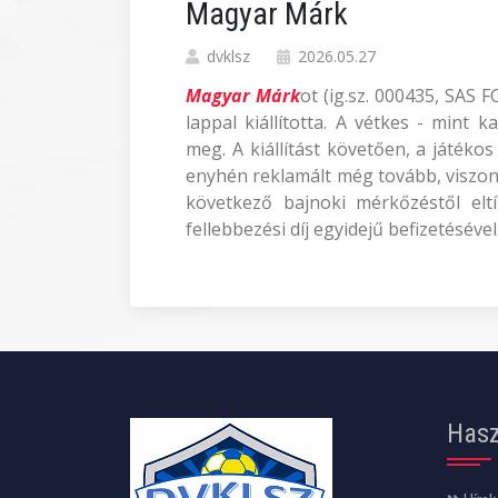
Magyar Márk
dvklsz
2026.05.27
Magyar Márk
ot (ig.sz. 000435, SAS 
lappal kiállította. A vétkes - mint 
meg. A kiállítást követően, a játéko
enyhén reklamált még tovább, viszon
következő bajnoki mérkőzéstől eltí
fellebbezési díj egyidejű befizetésével
Hasz