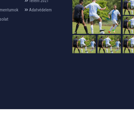
Terem 2021
mentumok
Adatvédelem
solat
24design
készítette