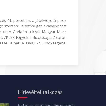
zés 41. percében, a játékvezető piros
 gólszerzési lehetőséget akadályozott
ozott. A játéktéren kívül Magyar Márk
a DVKLSZ Fegyelmi Bizottsága 2 soron
ezéssel élhet a DVKLSZ Elnökségénél
Hírlevélfeliratkozás
Iratkozzon fel hírlevelünkre és legyen