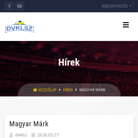
BEJELENTKEZÉS
Hírek
KEZDŐLAP
HÍREK
MAGYAR MÁRK
Magyar Márk
dvklsz
2026.05.27