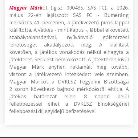
Magyar Márk
ot (ig.sz. 000435, SAS FC), a 2026.
május 22-én lejátszott SAS FC - Bumeráng
mérkőzés 41. percében, a játékvezető piros lappal
kiállította. A vétkes - mint kapus -, lábbal elkövetett
szabálytalanságával, nyílvánvaló gólszerzési
lehetőséget akadályozott meg. A kiállítást
követően, a játékos vonakodás nélkül elhagyta a
játékteret. Sérülést nem okozott. A játéktéren kívül
Magyar Márk enyhén reklamált még tovább,
viszont a játékvezető intézkedett vele szemben.
Magyar Márkot a DVKLSZ Fegyelmi Bizottsága
2 soron következő bajnoki mérkőzéstől eltíltja. A
játékos határozat ellen, 8 napon belül
fellebbezéssel élhet a DVKLSZ Elnökségénél
fellebbezési díj egyidejű befizetésével.