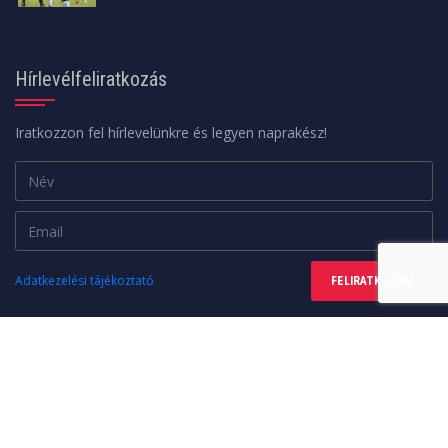
Hírlevélfeliratkozás
Iratkozzon fel hírlevelünkre és legyen naprakész!
Adatkezelési tájékoztató
FELIRATKOZOM
Minden jog fenntartva. © 2026 | A weboldalt a
web24design
készítette