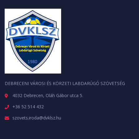
DEBRECENI VÁROSI ÉS KÖRZETI LABDARÚGÓ SZÖVETSÉG
4032 Debrecen, Oláh Gábor utca 5.
+36 52 514 432
szovets.iroda@dvklsz.hu