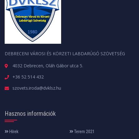
DEBRECENI VÁROSI ÉS KÖRZETI LABDARÚGÓ SZÖVETSÉG
4032 Debrecen, Oláh Gábor utca 5.
+36 52 514 432
szovets.iroda@dvklsz.hu
Hasznos információk
Hírek
Terem 2021