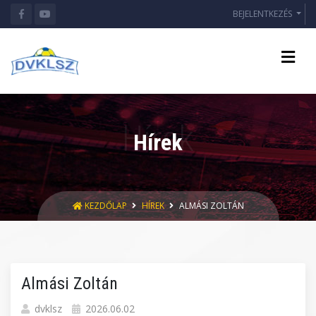
BEJELENTKEZÉS
Hírek
KEZDŐLAP
HÍREK
ALMÁSI ZOLTÁN
Almási Zoltán
dvklsz
2026.06.02