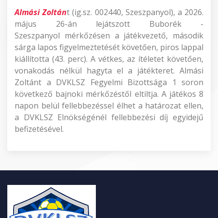
Almási Zoltán
t (ig.sz. 002440, Szeszpanyol), a 2026.
május 26-án lejátszott Buborék -
Szeszpanyol mérkőzésen a játékvezető, második
sárga lapos figyelmeztetését követően, piros lappal
kiállította (43. perc). A vétkes, az ítéletet követően,
vonakodás nélkül hagyta el a játékteret. Almási
Zoltánt a DVKLSZ Fegyelmi Bizottsága 1 soron
következő bajnoki mérkőzéstől eltiltja. A játékos 8
napon belül fellebbezéssel élhet a határozat ellen,
a DVKLSZ Elnökségénél fellebbezési díj egyidejű
befizetésével.