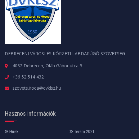
DEBRECENI VÁROSI ÉS KÖRZETI LABDARÚGÓ SZÖVETSÉG
4032 Debrecen, Oláh Gábor utca 5.
+36 52 514 432
szovets.iroda@dvklsz.hu
Hasznos információk
Hírek
Terem 2021