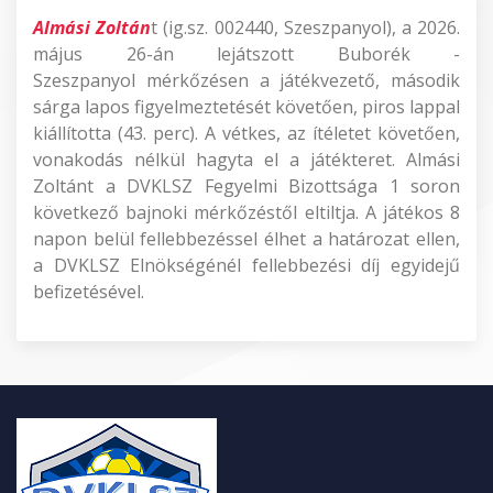
Almási Zoltán
t (ig.sz. 002440, Szeszpanyol), a 2026.
május 26-án lejátszott Buborék -
Szeszpanyol mérkőzésen a játékvezető, második
sárga lapos figyelmeztetését követően, piros lappal
kiállította (43. perc). A vétkes, az ítéletet követően,
vonakodás nélkül hagyta el a játékteret. Almási
Zoltánt a DVKLSZ Fegyelmi Bizottsága 1 soron
következő bajnoki mérkőzéstől eltiltja. A játékos 8
napon belül fellebbezéssel élhet a határozat ellen,
a DVKLSZ Elnökségénél fellebbezési díj egyidejű
befizetésével.