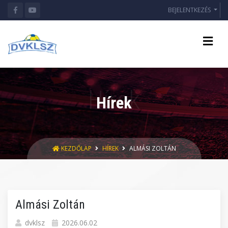
BEJELENTKEZÉS
Hírek
KEZDŐLAP
HÍREK
ALMÁSI ZOLTÁN
Almási Zoltán
dvklsz
2026.06.02