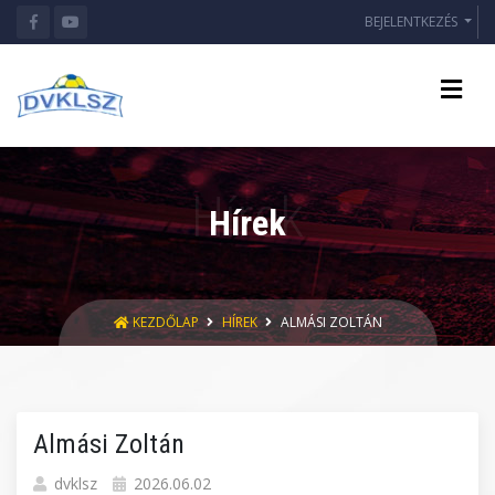
BEJELENTKEZÉS
Hírek
KEZDŐLAP
HÍREK
ALMÁSI ZOLTÁN
Almási Zoltán
dvklsz
2026.06.02