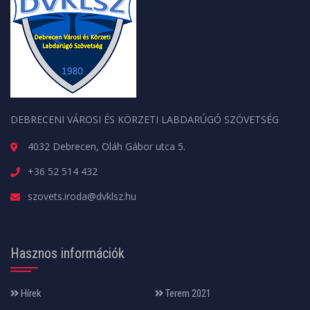
DEBRECENI VÁROSI ÉS KÖRZETI LABDARÚGÓ SZÖVETSÉG
4032 Debrecen, Oláh Gábor utca 5.
+36 52 514 432
szovets.iroda@dvklsz.hu
Hasznos információk
Hírek
Terem 2021