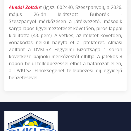
Almási Zoltán
t (ig.sz. 002440, Szeszpanyol), a 2026.
május 26-án lejátszott Buborék -
Szeszpanyol mérkőzésen a játékvezető, második
sárga lapos figyelmeztetését követően, piros lappal
kiállította (43. perc). A vétkes, az ítéletet követően,
vonakodás nélkül hagyta el a játékteret. Almási
Zoltánt a DVKLSZ Fegyelmi Bizottsága 1 soron
következő bajnoki mérkőzéstől eltiltja. A játékos 8
napon belül fellebbezéssel élhet a határozat ellen,
a DVKLSZ Elnökségénél fellebbezési díj egyidejű
befizetésével.