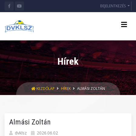
BEJELENTKEZÉS
Hírek
KEZDŐLAP
HÍREK
ALMÁSI ZOLTÁN
Almási Zoltán
dvklsz
2026.06.02