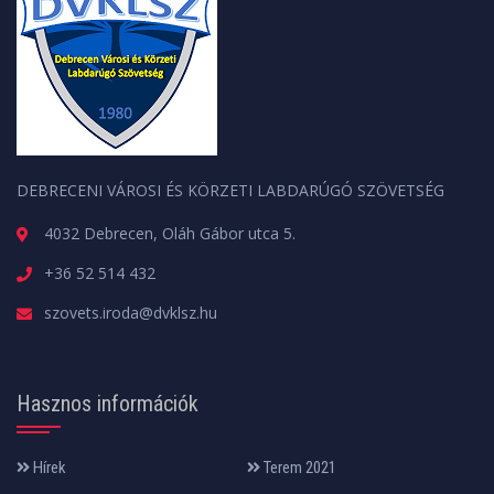
DEBRECENI VÁROSI ÉS KÖRZETI LABDARÚGÓ SZÖVETSÉG
4032 Debrecen, Oláh Gábor utca 5.
+36 52 514 432
szovets.iroda@dvklsz.hu
Hasznos információk
Hírek
Terem 2021