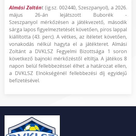
Almási Zoltán
t (ig.sz. 002440, Szeszpanyol), a 2026.
május 26-án lejátszott Buborék -
Szeszpanyol mérkőzésen a játékvezető, második
sárga lapos figyelmeztetését követően, piros lappal
kiállította (43. perc). A vétkes, az ítéletet követően,
vonakodás nélkül hagyta el a játékteret. Almási
Zoltánt a DVKLSZ Fegyelmi Bizottsága 1 soron
következő bajnoki mérkőzéstől eltiltja. A játékos 8
napon belül fellebbezéssel élhet a határozat ellen,
a DVKLSZ Elnökségénél fellebbezési díj egyidejű
befizetésével.