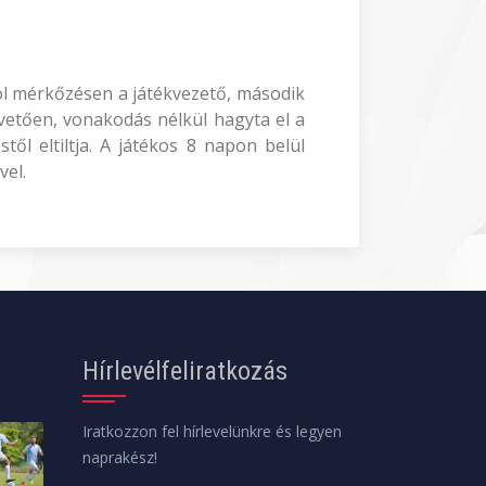
yol mérkőzésen a játékvezető, második
követően, vonakodás nélkül hagyta el a
ől eltiltja. A játékos 8 napon belül
vel.
Hírlevélfeliratkozás
Iratkozzon fel hírlevelünkre és legyen
naprakész!