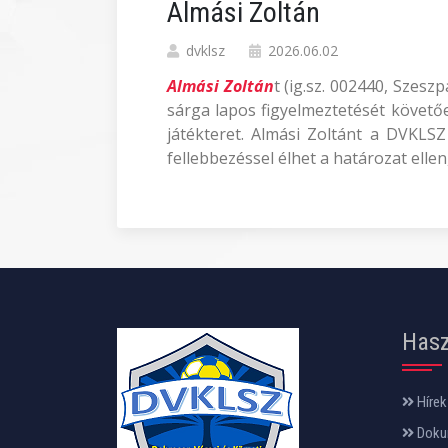
Almási Zoltán
dvklsz
2026.06.02
Almási Zoltán
t (ig.sz. 002440, Szes
sárga lapos figyelmeztetését követően
játékteret. Almási Zoltánt a DVKLSZ
fellebbezéssel élhet a határozat ellen
Hasz
Hírek
Doku