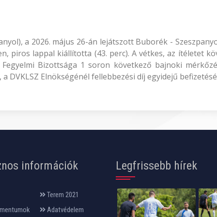
zpanyol), a 2026. május 26-án lejátszott Buborék - Szeszpan
, piros lappal kiállította (43. perc). A vétkes, az ítéletet 
 Fegyelmi Bizottsága 1 soron következő bajnoki mérkőzést
, a DVKLSZ Elnökségénél fellebbezési díj egyidejű befizetésé
nos információk
Legfrissebb hírek
Terem 2021
mentumok
Adatvédelem