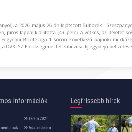
zpanyol), a 2026. május 26-án lejátszott Buborék - Szeszpan
, piros lappal kiállította (43. perc). A vétkes, az ítéletet 
 Fegyelmi Bizottsága 1 soron következő bajnoki mérkőzést
, a DVKLSZ Elnökségénél fellebbezési díj egyidejű befizetésé
nos információk
Legfrissebb hírek
Terem 2021
mentumok
Adatvédelem