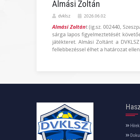
Almási Zoltán
dvklsz
2026.06.02
Almási Zoltán
t (ig.sz. 002440, Szes
sárga lapos figyelmeztetését követően
játékteret. Almási Zoltánt a DVKLSZ
fellebbezéssel élhet a határozat ellen
Hasz
Hírek
Doku