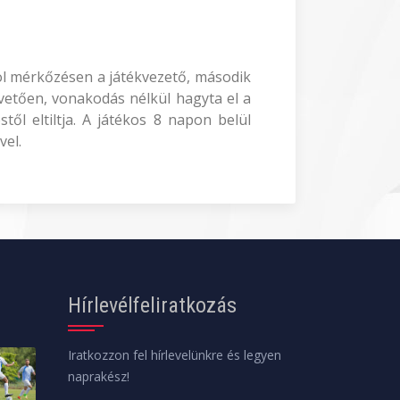
yol mérkőzésen a játékvezető, második
követően, vonakodás nélkül hagyta el a
ől eltiltja. A játékos 8 napon belül
vel.
Hírlevélfeliratkozás
Iratkozzon fel hírlevelünkre és legyen
naprakész!