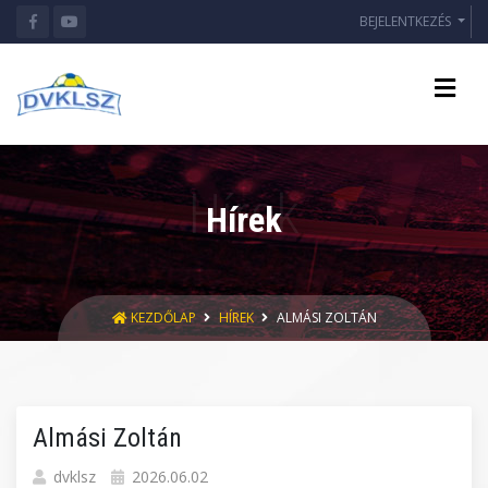
BEJELENTKEZÉS
Hírek
KEZDŐLAP
HÍREK
ALMÁSI ZOLTÁN
Almási Zoltán
dvklsz
2026.06.02