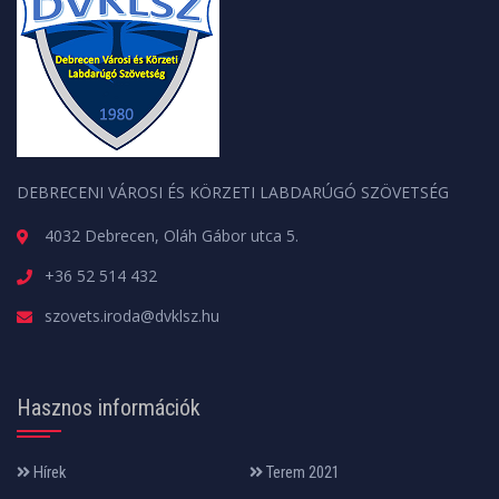
DEBRECENI VÁROSI ÉS KÖRZETI LABDARÚGÓ SZÖVETSÉG
4032 Debrecen, Oláh Gábor utca 5.
+36 52 514 432
szovets.iroda@dvklsz.hu
Hasznos információk
Hírek
Terem 2021