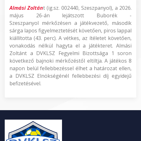
Almási Zoltán
t (ig.sz. 002440, Szeszpanyol), a 2026.
május 26-án lejátszott Buborék -
Szeszpanyol mérkőzésen a játékvezető, második
sárga lapos figyelmeztetését követően, piros lappal
kiállította (43. perc). A vétkes, az ítéletet követően,
vonakodás nélkül hagyta el a játékteret. Almási
Zoltánt a DVKLSZ Fegyelmi Bizottsága 1 soron
következő bajnoki mérkőzéstől eltiltja. A játékos 8
napon belül fellebbezéssel élhet a határozat ellen,
a DVKLSZ Elnökségénél fellebbezési díj egyidejű
befizetésével.