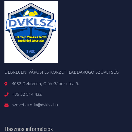
DEBRECENI VÁROSI ÉS KÖRZETI LABDARÚGÓ SZÖVETSÉG
4032 Debrecen, Oláh Gábor utca 5.
+36 52 514 432
szovets.iroda@dvklsz.hu
Hasznos információk