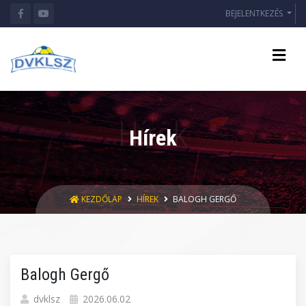
BEJELENTKEZÉS
Hírek
KEZDŐLAP
HÍREK
BALOGH GERGŐ
Balogh Gergő
dvklsz
2026.06.02