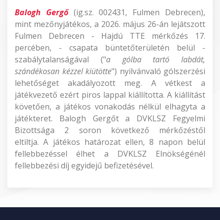
Balogh Gergő
(ig.sz. 002431, Fulmen Debrecen),
mint mezőnyjátékos, a 2026. május 26-án lejátszott
Fulmen Debrecen - Hajdú TTE mérkőzés 17.
percében, - csapata büntetőterületén belül -
szabálytalanságával ("
a gólba tartó labdát,
szándékosan kézzel kiütötte
") nyilvánvaló gólszerzési
lehetőséget akadályozott meg. A vétkest a
játékvezető ezért piros lappal kiállította. A kiállítást
követően, a játékos vonakodás nélkül elhagyta a
játékteret. Balogh Gergőt a DVKLSZ Fegyelmi
Bizottsága 2 soron következő mérkőzéstől
eltiltja. A játékos határozat ellen, 8 napon belül
fellebbezéssel élhet a DVKLSZ Elnökségénél
fellebbezési díj egyidejű befizetésével.