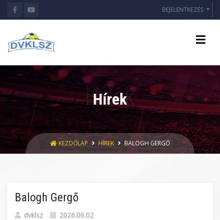
BEJELENTKEZÉS
Hírek
KEZDŐLAP
HÍREK
BALOGH GERGŐ
Balogh Gergő
dvklsz
2026.06.02