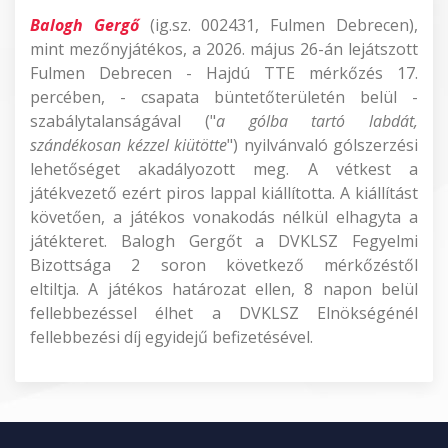
Balogh Gergő
(ig.sz. 002431, Fulmen Debrecen),
mint mezőnyjátékos, a 2026. május 26-án lejátszott
Fulmen Debrecen - Hajdú TTE mérkőzés 17.
percében, - csapata büntetőterületén belül -
szabálytalanságával ("
a gólba tartó labdát,
szándékosan kézzel kiütötte
") nyilvánvaló gólszerzési
lehetőséget akadályozott meg. A vétkest a
játékvezető ezért piros lappal kiállította. A kiállítást
követően, a játékos vonakodás nélkül elhagyta a
játékteret. Balogh Gergőt a DVKLSZ Fegyelmi
Bizottsága 2 soron következő mérkőzéstől
eltiltja. A játékos határozat ellen, 8 napon belül
fellebbezéssel élhet a DVKLSZ Elnökségénél
fellebbezési díj egyidejű befizetésével.