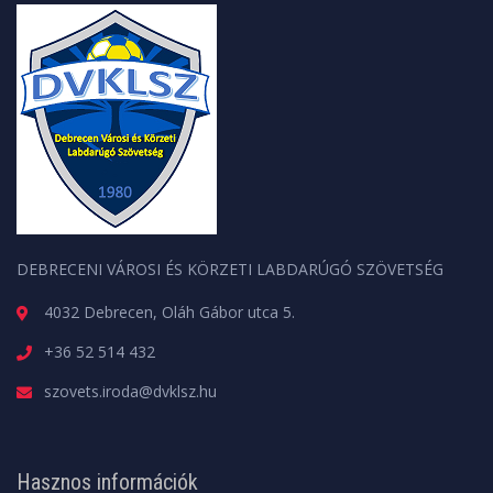
DEBRECENI VÁROSI ÉS KÖRZETI LABDARÚGÓ SZÖVETSÉG
4032 Debrecen, Oláh Gábor utca 5.
+36 52 514 432
szovets.iroda@dvklsz.hu
Hasznos információk