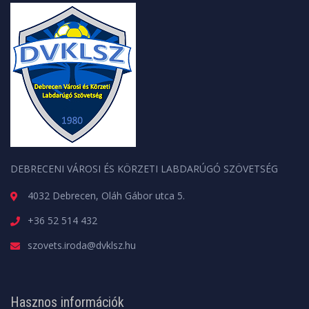
DEBRECENI VÁROSI ÉS KÖRZETI LABDARÚGÓ SZÖVETSÉG
4032 Debrecen, Oláh Gábor utca 5.
+36 52 514 432
szovets.iroda@dvklsz.hu
Hasznos információk