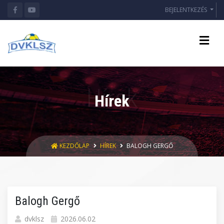
BEJELENTKEZÉS
Hírek
KEZDŐLAP
HÍREK
BALOGH GERGŐ
Balogh Gergő
dvklsz
2026.06.02