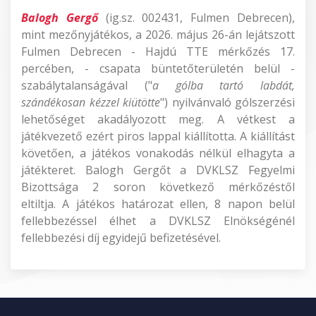
Balogh Gergő
(ig.sz. 002431, Fulmen Debrecen),
mint mezőnyjátékos, a 2026. május 26-án lejátszott
Fulmen Debrecen - Hajdú TTE mérkőzés 17.
percében, - csapata büntetőterületén belül -
szabálytalanságával ("
a gólba tartó labdát,
szándékosan kézzel kiütötte
") nyilvánvaló gólszerzési
lehetőséget akadályozott meg. A vétkest a
játékvezető ezért piros lappal kiállította. A kiállítást
követően, a játékos vonakodás nélkül elhagyta a
játékteret. Balogh Gergőt a DVKLSZ Fegyelmi
Bizottsága 2 soron következő mérkőzéstől
eltiltja. A játékos határozat ellen, 8 napon belül
fellebbezéssel élhet a DVKLSZ Elnökségénél
fellebbezési díj egyidejű befizetésével.