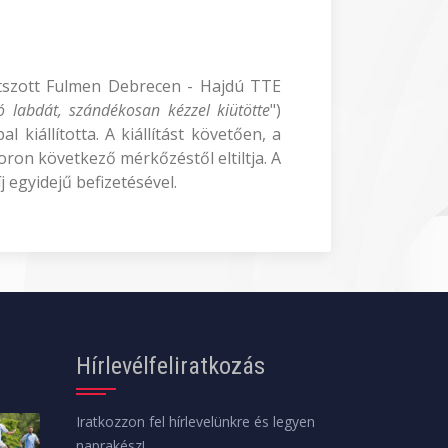
játszott Fulmen Debrecen - Hajdú TTE
ó labdát, szándékosan kézzel kiütötte
")
 kiállította. A kiállítást követően, a
ron következő mérkőzéstől eltiltja. A
 egyidejű befizetésével.
Hírlevélfeliratkozás
Iratkozzon fel hírlevelünkre és legyen
naprakész!