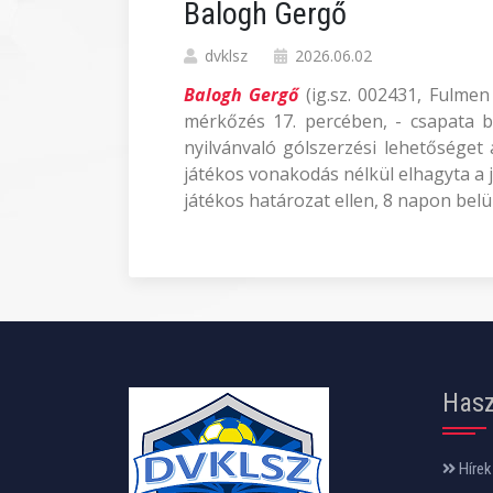
Balogh Gergő
dvklsz
2026.06.02
Balogh Gergő
(ig.sz. 002431, Fulme
mérkőzés 17. percében, - csapata bü
nyilvánvaló gólszerzési lehetőséget a
játékos vonakodás nélkül elhagyta a 
játékos határozat ellen, 8 napon belü
Hasz
Hírek