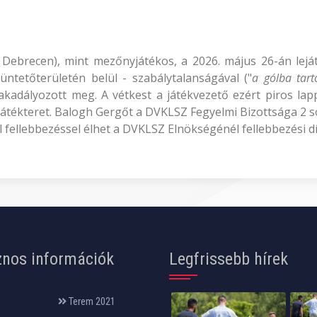
n Debrecen), mint mezőnyjátékos, a 2026. május 26-án le
ntetőterületén belül - szabálytalanságával ("
a gólba tart
kadályozott meg. A vétkest a játékvezető ezért piros lappal
játékteret. Balogh Gergőt a DVKLSZ Fegyelmi Bizottsága 2 so
l fellebbezéssel élhet a DVKLSZ Elnökségénél fellebbezési díj
nos információk
Legfrissebb hírek
Terem 2021