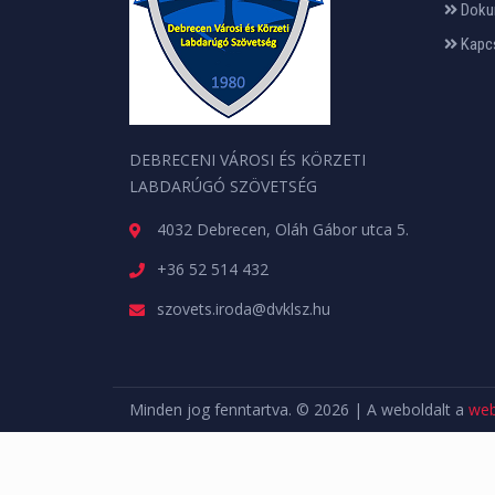
Doku
Kapc
DEBRECENI VÁROSI ÉS KÖRZETI
LABDARÚGÓ SZÖVETSÉG
4032 Debrecen, Oláh Gábor utca 5.
+36 52 514 432
szovets.iroda@dvklsz.hu
Minden jog fenntartva. © 2026 | A weboldalt a
web