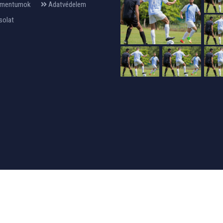
mentumok
Adatvédelem
solat
24design
készítette