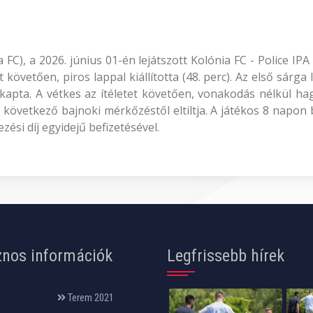
ia FC), a 2026. június 01-én lejátszott Kolónia FC - Police 
követően, piros lappal kiállította (48. perc). Az első sárga
kapta. A vétkes az ítéletet követően, vonakodás nélkül hag
övetkező bajnoki mérkőzéstől eltiltja. A játékos 8 napon b
ési díj egyidejű befizetésével.
nos információk
Legfrissebb hírek
Terem 2021