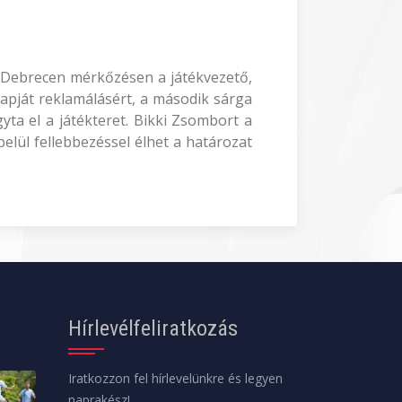
IPA Debrecen mérkőzésen a játékvezető,
 lapját reklamálásért, a második sárga
yta el a játékteret. Bikki Zsombort a
elül fellebbezéssel élhet a határozat
Hírlevélfeliratkozás
Iratkozzon fel hírlevelünkre és legyen
naprakész!