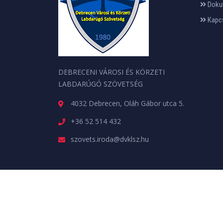
Doku
Kapc
DEBRECENI VÁROSI ÉS KÖRZETI
LABDARÚGÓ SZÖVETSÉG
4032 Debrecen, Oláh Gábor utca 5.
+36 52 514 432
szovets.iroda@dvklsz.hu
Minden jog fenntartva. © 2026 | A weboldalt a
web