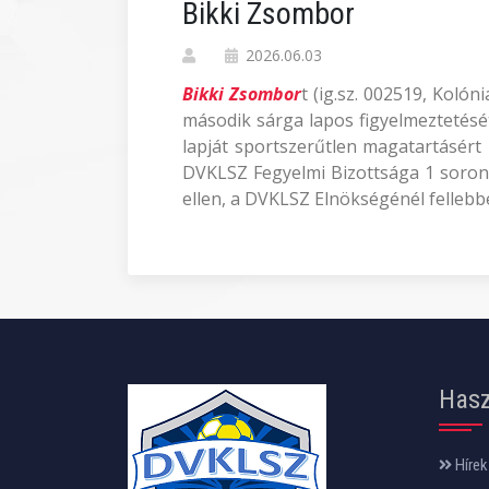
Bikki Zsombor
2026.06.03
Bikki Zsombor
t (ig.sz. 002519, Kolón
második sárga lapos figyelmeztetését 
lapját sportszerűtlen magatartásért 
DVKLSZ Fegyelmi Bizottsága 1 soron k
ellen, a DVKLSZ Elnökségénél fellebbez
Hasz
Hírek