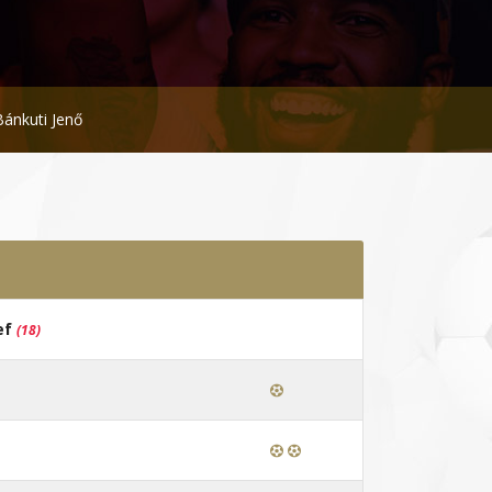
Bánkuti Jenő
ef
(18)