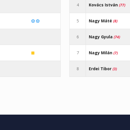
4
Kovács István
(77)
5
Nagy Máté
(8)
6
Nagy Gyula
(74)
7
Nagy Milán
(7)
8
Erdei Tibor
(3)