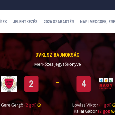
ÍREK
JELENTKEZÉS
2026 SZABADTÉR
NAPI MECCSEK, ER
DVKLSZ BAJNOKSÁG
Mérkőzés jegyzőkönyve
2
4
Gere Gergõ
(2 gól)
Lovász Viktor
(1 gól)
Kállai Gábor
(2 gól)