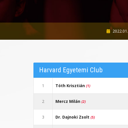
2022.01.
Harvard Egyetemi Club
1
Tóth Krisztián
(1)
2
Mercz Milán
(2)
3
Dr. Dajnoki Zsolt
(5)