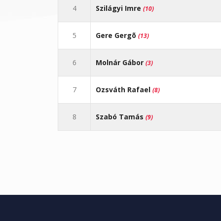
4
Szilágyi Imre
(10)
5
Gere Gergõ
(13)
6
Molnár Gábor
(3)
7
Ozsváth Rafael
(8)
8
Szabó Tamás
(9)