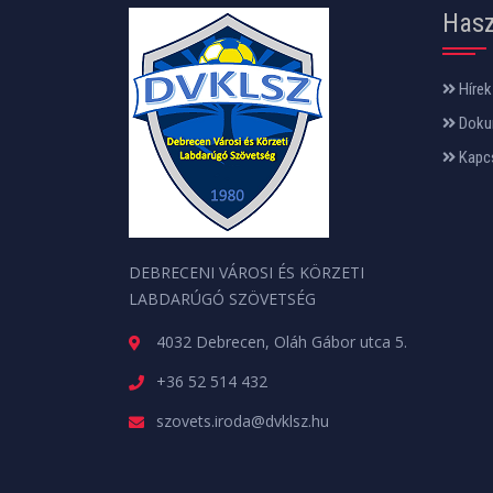
Hasz
Hírek
Doku
Kapc
DEBRECENI VÁROSI ÉS KÖRZETI
LABDARÚGÓ SZÖVETSÉG
4032 Debrecen, Oláh Gábor utca 5.
+36 52 514 432
szovets.iroda@dvklsz.hu