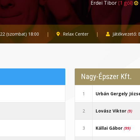
Erdei Tibor
(1 gól)
22 (szombat) 18:00
|
Relax Center
|
Játékvezető: 
Nagy-Épszer Kft.
1
Urbán Gergely Józs
2
Lovász Viktor
(9)
3
Kállai Gábor
(99)