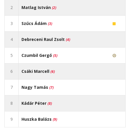
2
Matlag István
(2)
3
Szűcs Ádám
(3)
4
Debreceni Raul Zsolt
(4)
5
Czumbil Gergő
(5)
6
Csáki Marcell
(6)
7
Nagy Tamás
(7)
8
Kádár Péter
(8)
9
Huszka Balázs
(9)