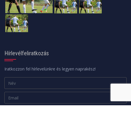
Hírlevélfeliratkozás
Iratkozzon fel hírlevelünkre és legyen naprakész!
Adatkezelési tájékoztató
FELIRATKOZOM