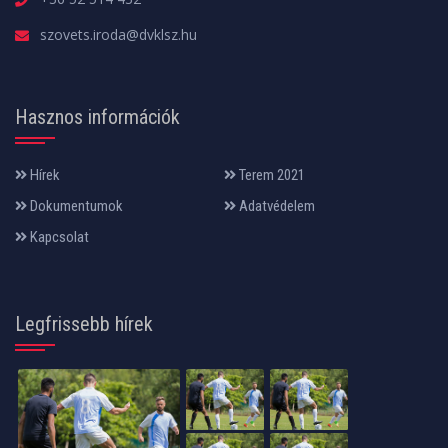
szovets.iroda@dvklsz.hu
Hasznos információk
Hírek
Terem 2021
Dokumentumok
Adatvédelem
Kapcsolat
Legfrissebb hírek