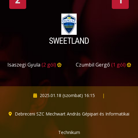
SWEETLAND
Isaszegi Gyula
(2 gól)
Czumbil Gergő
(1 gól)
2025.01.18 (szombat) 16:15
|
Debreceni SZC Mechwart András Gépipari és Informatikai
Technikum