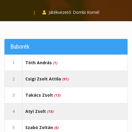
|
Játékvezető: Dombi Kornél
Buborék
1
Tóth András
(1)
2
Csigi Zsolt Attila
(91)
3
Takács Zsolt
(13)
4
Atyi Zsolt
(18)
5
Szabó Zoltán
(6)