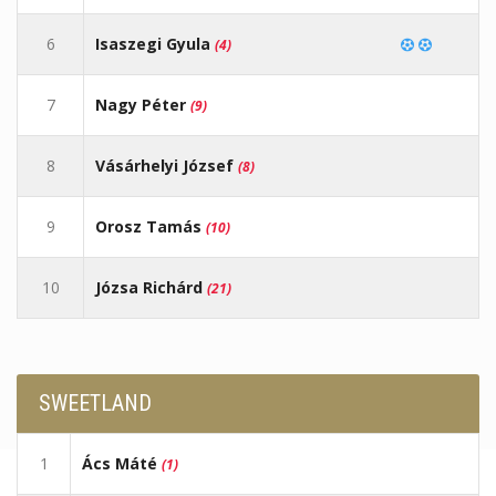
6
Isaszegi Gyula
(4)
7
Nagy Péter
(9)
8
Vásárhelyi József
(8)
9
Orosz Tamás
(10)
10
Józsa Richárd
(21)
SWEETLAND
1
Ács Máté
(1)