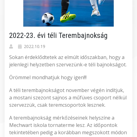
2022-23. évi téli Terembajnokság
2022.10.19
Sokan érdeklődtetek az elmúlt időszakban, hogy a
jelenlegi helyzetben szervezünk-e téli bajnokságot.
Örömmel mondhatjuk hogy igen!!!
A téli terembajnokságot november végén indítjuk,
a mostani szezont sajnos a műfüves csoport nélkül
szervezzük, csak teremcsoportok lesznek.
A terembajnokság mérkőzéseinek helyszíne a
Mechwart iskola tornaterme lesz. Az időpontok
tekintetében pedig a korábban megszokott módon