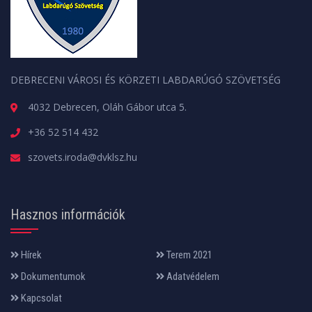
DEBRECENI VÁROSI ÉS KÖRZETI LABDARÚGÓ SZÖVETSÉG
4032 Debrecen, Oláh Gábor utca 5.
+36 52 514 432
szovets.iroda@dvklsz.hu
Hasznos információk
Hírek
Terem 2021
Dokumentumok
Adatvédelem
Kapcsolat