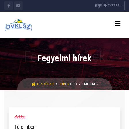
BEJELENTKEZÉS
Fegyelmi hírek
KEZDŐLAP
HÍREK
> FEGYELMI HÍREK
dvklsz
Fúró Tibor