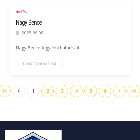
dvklsz
Nagy Bence
2025.09.08
Nagy Bence fegyelmi határozat
TOVÁBB OLVASOM
1
2
3
4
5
6