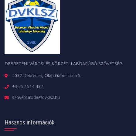
DEBRECENI VÁROSI ÉS KÖRZETI LABDARÚGÓ SZÖVETSÉG
4032 Debrecen, Oláh Gábor utca 5.
+36 52 514 432
szovets.iroda@dvklsz.hu
Hasznos információk