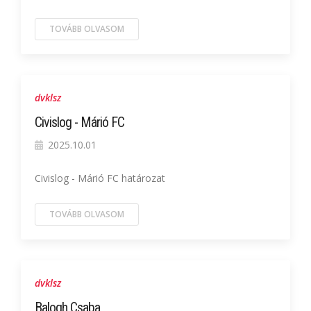
TOVÁBB OLVASOM
dvklsz
Civislog - Márió FC
2025.10.01
Civislog - Márió FC határozat
TOVÁBB OLVASOM
dvklsz
Balogh Csaba