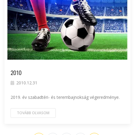
2010
2010.12.31
2019. év szabadtéri- és terembajnokság végeredménye.
TOVÁBB OLVASOM