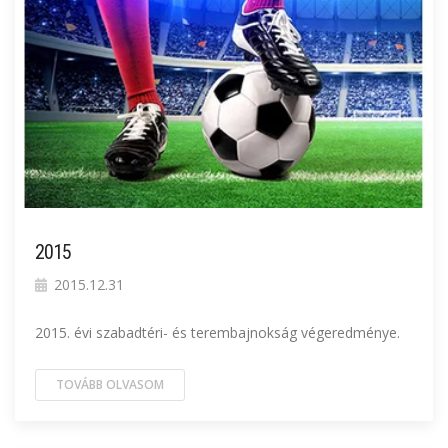
2015
2015.12.31
2015. évi szabadtéri- és terembajnokság végeredménye.
TOVÁBB OLVASOM