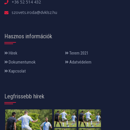
+36 52 514 432
szovets.iroda@dvklsz.hu
Hasznos információk
Hírek
Terem 2021
Dokumentumok
Adatvédelem
Kapcsolat
Legfrissebb hírek