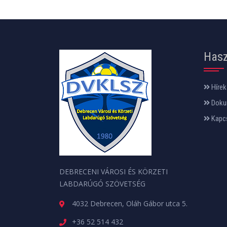
Hasz
Hírek
Doku
Kapc
DEBRECENI VÁROSI ÉS KÖRZETI
LABDARÚGÓ SZÖVETSÉG
4032 Debrecen, Oláh Gábor utca 5.
+36 52 514 432