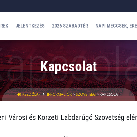
ÍREK
JELENTKEZÉS
2026 SZABADTÉR
NAPI MECCSEK, ER
Kapcsolat
KEZDŐLAP
INFORMÁCIÓK
>
SZÖVETSÉG
> KAPCSOLAT
ni Városi és Körzeti Labdarúgó Szövetség elé