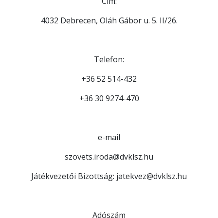
Cím:
4032 Debrecen, Oláh Gábor u. 5. II/26.
Telefon:
+36 52 514-432
+36 30 9274-470
e-mail
szovets.iroda@dvklsz.hu
Játékvezetői Bizottság: jatekvez@dvklsz.hu
Adószám