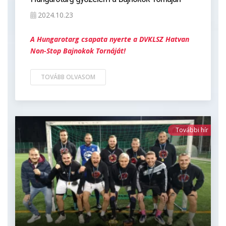
2024.10.23
A Hungarotarg csapata nyerte a DVKLSZ Hatvan
Non-Stop Bajnokok Tornáját!
TOVÁBB OLVASOM
További hír