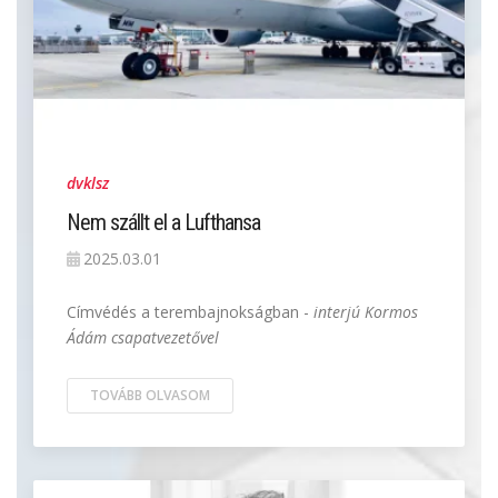
dvklsz
Nem szállt el a Lufthansa
2025.03.01
Címvédés a terembajnokságban -
interjú Kormos
Ádám csapatvezetővel
TOVÁBB OLVASOM