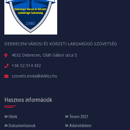
DEBRECENI VÁROSI ÉS KÖRZETI LABDARÚGÓ SZÖVETSÉG
4032 Debrecen, Oláh Gábor utca 5.
+36 52 514 432
szovets.iroda@dvklsz.hu
Hasznos információk
Hírek
Terem 2021
Dokumentumok
Adatvédelem