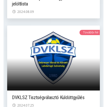
jelöltlista
2024.08.09
További hír
DVKLSZ Tisztségválasztó Küldöttgyűlés
2024.07.25