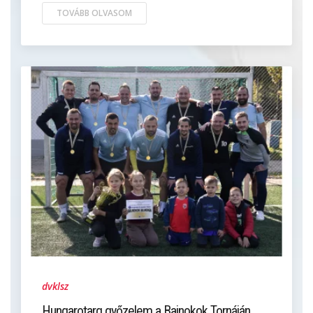
TOVÁBB OLVASOM
dvklsz
Hungarotarg győzelem a Bajnokok Tornáján