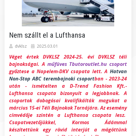
Nem szállt el a Lufthansa
dvklsz
2025.03.01
Véget értek DVKLSZ 2024-25. évi DVKLSZ téli
bajnokságai. A
műfüves Tbutoroutlet.hu csoport
győztese a Napelem-DKV csapata lett. A
Hatvan
Non-Stop ABC terembajnoki csoport
ban - 2023-24
után - ismételten a D-Trend Fashion Kft.-
Lufthansa csapata bizonyult a legjobbnak. A
csoportok dobogósai kvalifikálták magukat a
március 15-ei Téli Bajnokok Tornájára. Az esemény
címvédője szintén a Lufthansa csapata lesz.
Csapatvezetőjükkel, Kormos Ádámmal
készítettünk egy rövid interjút a mögöttünk