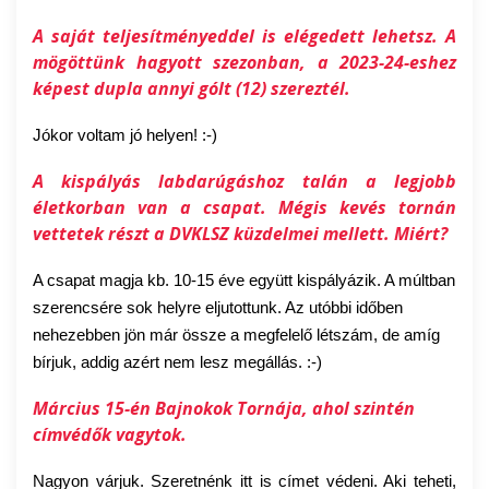
A saját teljesítményeddel is elégedett lehetsz. A
mögöttünk hagyott szezonban, a 2023-24-eshez
képest dupla annyi gólt (12) szereztél.
Jókor voltam jó helyen! :-)
A kispályás labdarúgáshoz talán a legjobb
életkorban van a csapat. Mégis kevés tornán
vettetek részt a DVKLSZ küzdelmei mellett. Miért?
A csapat magja kb. 10-15 éve együtt kispályázik. A múltban
szerencsére sok helyre eljutottunk. Az utóbbi időben
nehezebben jön már össze a megfelelő létszám, de amíg
bírjuk, addig azért nem lesz megállás. :-)
Március 15-én Bajnokok Tornája, ahol szintén
címvédők vagytok.
Nagyon várjuk. Szeretnénk itt is címet védeni. Aki teheti,