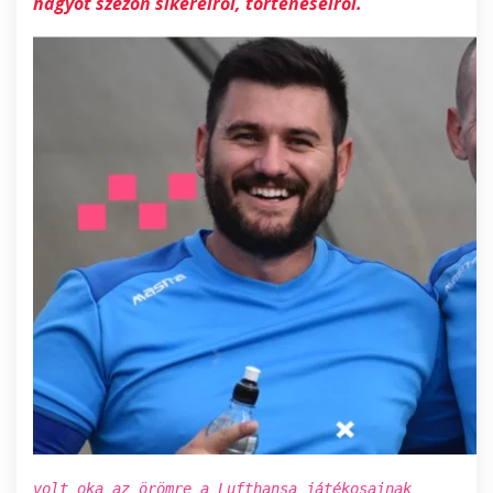
hagyot szezon sikereiről, történéseiről.
volt oka az örömre a Lufthansa játékosainak