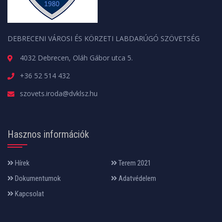
DEBRECENI VÁROSI ÉS KÖRZETI LABDARÚGÓ SZÖVETSÉG
4032 Debrecen, Oláh Gábor utca 5.
+36 52 514 432
szovets.iroda@dvklsz.hu
Hasznos információk
Hírek
Terem 2021
Dokumentumok
Adatvédelem
Kapcsolat