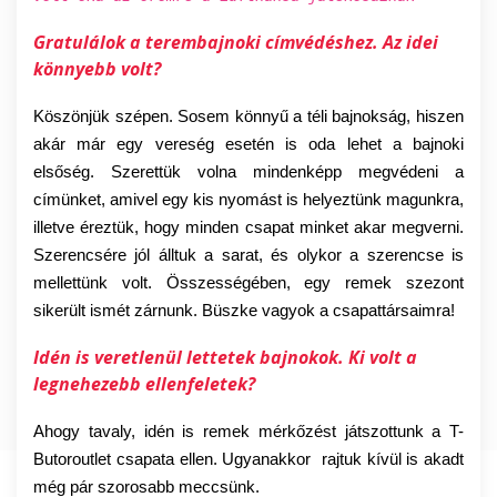
Gratulálok a terembajnoki címvédéshez. Az idei
könnyebb volt?
Köszönjük szépen. Sosem könnyű a téli bajnokság, hiszen
akár már egy vereség esetén is oda lehet a bajnoki
elsőség. Szerettük volna mindenképp megvédeni a
címünket, amivel egy kis nyomást is helyeztünk magunkra,
illetve éreztük, hogy minden csapat minket akar megverni.
Szerencsére jól álltuk a sarat, és olykor a szerencse is
mellettünk volt. Összességében, egy remek szezont
sikerült ismét zárnunk. Büszke vagyok a csapattársaimra!
Idén is veretlenül lettetek bajnokok. Ki volt a
legnehezebb ellenfeletek?
Ahogy tavaly, idén is remek mérkőzést játszottunk a T-
Butoroutlet csapata ellen. Ugyanakkor rajtuk kívül is akadt
még pár szorosabb meccsünk.