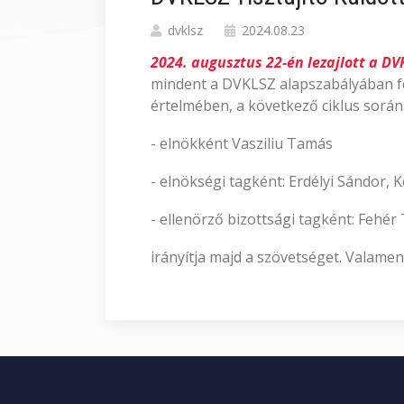
dvklsz
2024.08.23
2024. augusztus 22-én lezajlott a DV
mindent a DVKLSZ alapszabályában fog
értelmében, a következő ciklus során
- elnökként Vasziliu Tamás
- elnökségi tagként: Erdélyi Sándor,
- ellenörző bizottsági tagként: Fehér
irányítja majd a szövetséget. Valame