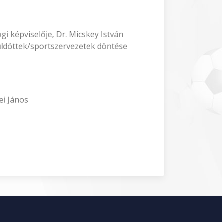
i képviselője, Dr. Micskey István
küldöttek/sportszervezetek döntése
ei János