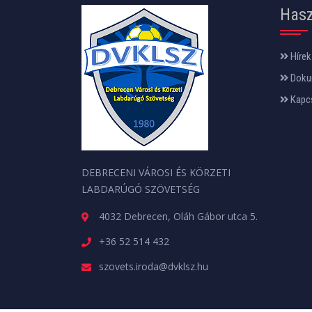
Hasz
Hírek
Doku
Kapc
DEBRECENI VÁROSI ÉS KÖRZETI
LABDARÚGÓ SZÖVETSÉG
4032 Debrecen, Oláh Gábor utca 5.
+36 52 514 432
szovets.iroda@dvklsz.hu