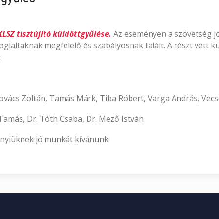
KLSZ tisztújító küldöttgyűlése.
Az eseményen a szövetség jog
laltaknak megfelelő és szabályosnak talált. A részt vett 
:
 Kovács Zoltán, Tamás Márk, Tiba Róbert, Varga András, Vecs
 Tamás, Dr. Tóth Csaba, Dr. Mező István
nnyiüknek jó munkát kívánunk!