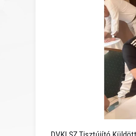
DVKLSZ Tisztújító Küldöt