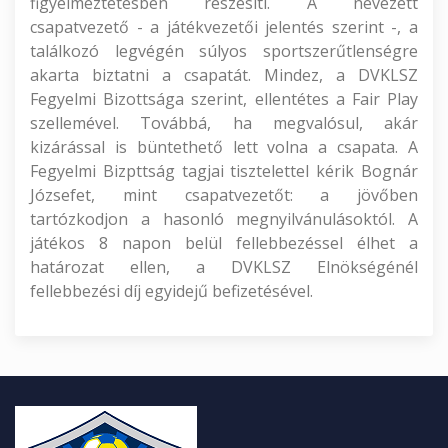
figyelmeztetésben részesíti. A nevezett
csapatvezető - a játékvezetői jelentés szerint -, a
találkozó legvégén súlyos sportszerűtlenségre
akarta biztatni a csapatát. Mindez, a DVKLSZ
Fegyelmi Bizottsága szerint, ellentétes a Fair Play
szellemével. Továbbá, ha megvalósul, akár
kizárással is büntethető lett volna a csapata. A
Fegyelmi Bizpttság tagjai tisztelettel kérik Bognár
Józsefet, mint csapatvezetőt: a jövőben
tartózkodjon a hasonló megnyilvánulásoktól. A
játékos 8 napon belül fellebbezéssel élhet a
határozat ellen, a DVKLSZ Elnökségénél
fellebbezési díj egyidejű befizetésével.