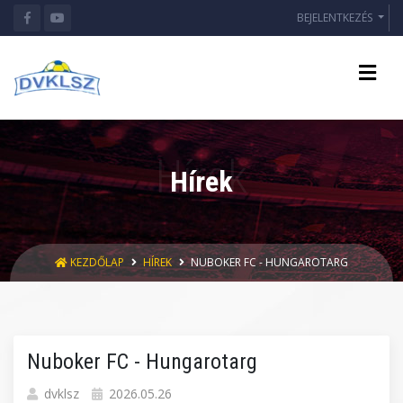
BEJELENTKEZÉS
Hírek
KEZDŐLAP
HÍREK
NUBOKER FC - HUNGAROTARG
Nuboker FC - Hungarotarg
dvklsz
2026.05.26