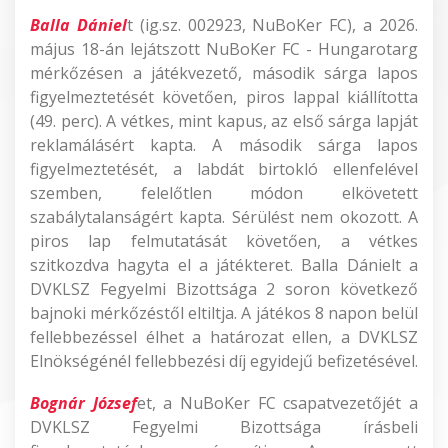
Balla Dániel
t (ig.sz. 002923, NuBoKer FC), a 2026.
május 18-án lejátszott NuBoKer FC - Hungarotarg
mérkőzésen a játékvezető, második sárga lapos
figyelmeztetését követően, piros lappal kiállította
(49. perc). A vétkes, mint kapus, az első sárga lapját
reklamálásért kapta. A második sárga lapos
figyelmeztetését, a labdát birtokló ellenfelével
szemben, felelőtlen módon elkövetett
szabálytalanságért kapta. Sérülést nem okozott. A
piros lap felmutatását követően, a vétkes
szitkozdva hagyta el a játékteret. Balla Dánielt a
DVKLSZ Fegyelmi Bizottsága 2 soron következő
bajnoki mérkőzéstől eltiltja. A játékos 8 napon belül
fellebbezéssel élhet a határozat ellen, a DVKLSZ
Elnökségénél fellebbezési díj egyidejű befizetésével.
Bognár József
et, a NuBoKer FC csapatvezetőjét a
DVKLSZ Fegyelmi Bizottsága írásbeli