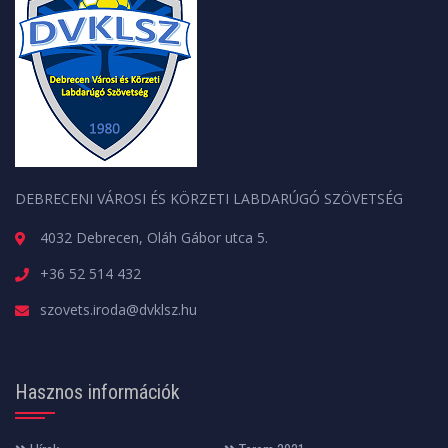
DEBRECENI VÁROSI ÉS KÖRZETI LABDARÚGÓ SZÖVETSÉG
4032 Debrecen, Oláh Gábor utca 5.
+36 52 514 432
szovets.iroda@dvklsz.hu
Hasznos információk