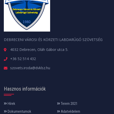
DEBRECENI VÁROSI ÉS KÖRZETI LABDARÚGÓ SZÖVETSÉG
4032 Debrecen, Oláh Gábor utca 5.
+36 52 514 432
szovets.iroda@dvklsz.hu
Hasznos információk
Hírek
Terem 2021
Dokumentumok
Adatvédelem