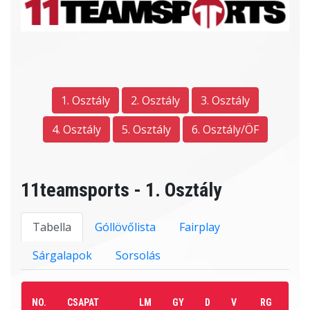
1. Osztály
2. Osztály
3. Osztály
4. Osztály
5. Osztály
6. Osztály/ÖF
11teamsports - 1. Osztály
Tabella
Góllövőlista
Fairplay
Sárgalapok
Sorsolás
NO.
CSAPAT
LM
GY
D
V
RG
KG