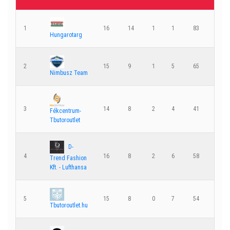
1
16
14
1
1
83
39
Hungarotarg
2
15
9
1
5
65
44
Nimbusz Team
3
14
8
2
4
41
38
Fékcentrum-
Tbutoroutlet
D-
4
16
8
2
6
58
54
Trend Fashion
Kft. - Lufthansa
5
15
8
0
7
54
44
Tbutoroutlet.hu