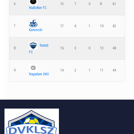
6
15
7
0
8
61
58
NuBoKer FC
7
17
6
1
10
42
71
Kaminski
Natuti
8
16
3
0
13
48
86
FC
9
14
2
1
11
44
62
Napelem DKV