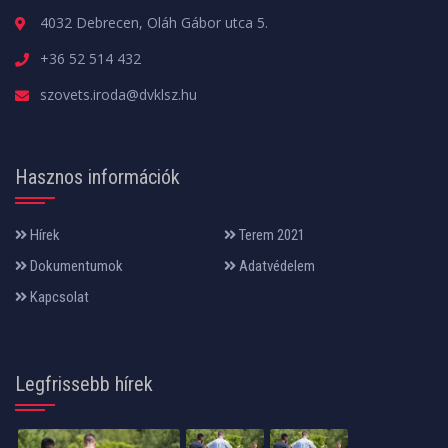
4032 Debrecen, Oláh Gábor utca 5.
+36 52 514 432
szovets.iroda@dvklsz.hu
Hasznos információk
Hírek
Terem 2021
Dokumentumok
Adatvédelem
Kapcsolat
Legfrissebb hírek