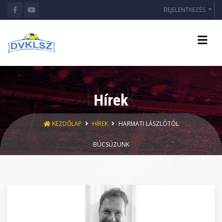
BEJELENTKEZÉS
Hírek
KEZDŐLAP
HÍREK
HARMATI LÁSZLÓTÓL
BÚCSÚZUNK