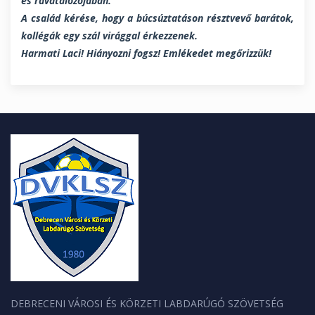
es ravatalozójában.
A család kérése, hogy a búcsúztatáson résztvevő barátok,
kollégák egy szál virággal érkezzenek.
Harmati Laci! Hiányozni fogsz! Emlékedet megőrizzük!
DEBRECENI VÁROSI ÉS KÖRZETI LABDARÚGÓ SZÖVETSÉG