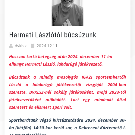
Harmati Lászlótól búcsúzunk
dvklsz
2024.12.11
Hosszan tartó betegség után 2024. december 11-én
elhunyt Harmati László, labdarúgó játékvezető.
Búcsúzunk a mindig mosolygós IGAZI sportembertől!
László a labdarúgó játékvezetői vizsgáját 2004-ben
szerezte. DVKLSZ-nél sokáig játékosként, majd 2023-tól
játékvezetőként működött. Laci egy mindenki által
szeretett és elismert spori volt.
Sportbarátunk végső búcsúztatására 2024. december 30-
án (hétfőn) 14:30-kor kerül sor, a Debreceni Köztemető I-