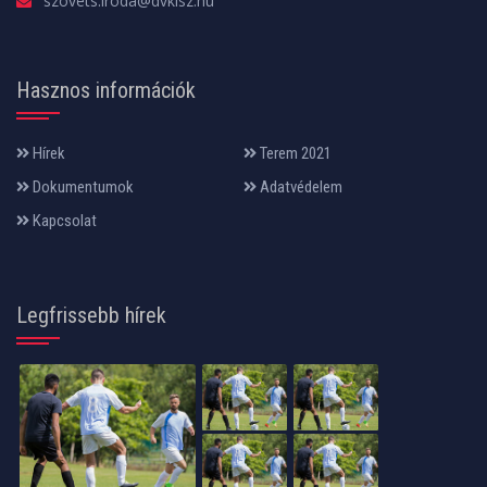
szovets.iroda@dvklsz.hu
Hasznos információk
Hírek
Terem 2021
Dokumentumok
Adatvédelem
Kapcsolat
Legfrissebb hírek