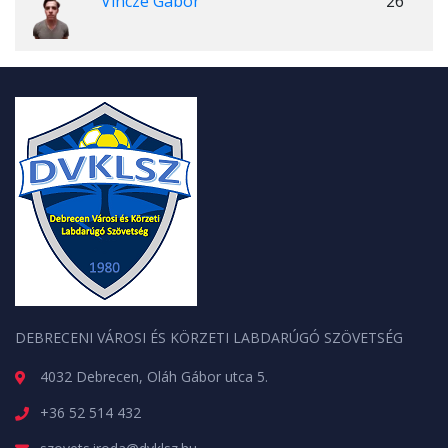
Vincze Gábor
26
DEBRECENI VÁROSI ÉS KÖRZETI LABDARÚGÓ SZÖVETSÉG
4032 Debrecen, Oláh Gábor utca 5.
+36 52 514 432