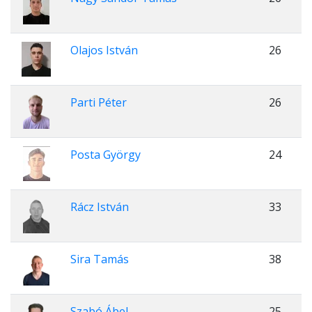
Olajos István
26
Parti Péter
26
Posta György
24
Rácz István
33
Sira Tamás
38
Szabó Ábel
25