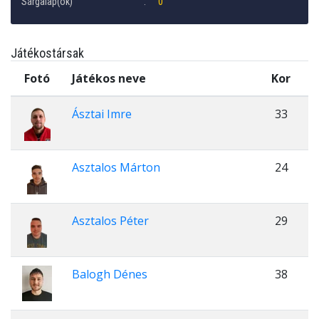
Sárgalap(ok)
0
Játékostársak
Fotó
Játékos neve
Kor
Ásztai Imre
33
Asztalos Márton
24
Asztalos Péter
29
Balogh Dénes
38