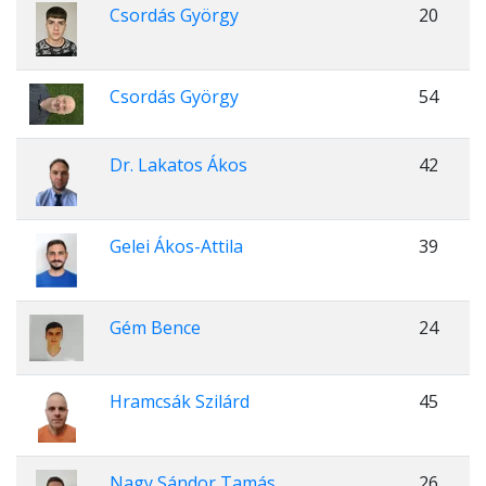
Csordás György
20
Csordás György
54
Dr. Lakatos Ákos
42
Gelei Ákos-Attila
39
Gém Bence
24
Hramcsák Szilárd
45
Nagy Sándor Tamás
26