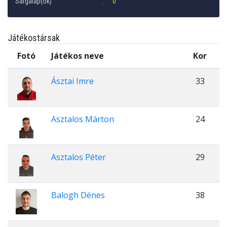
Sárgalap(ok)
0
Játékostársak
Fotó
Játékos neve
Kor
Ásztai Imre
33
Asztalos Márton
24
Asztalos Péter
29
Balogh Dénes
38