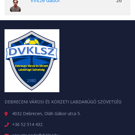
Vincze Gábor
26
DEBRECENI VÁROSI ÉS KÖRZETI LABDARÚGÓ SZÖVETSÉG
4032 Debrecen, Oláh Gábor utca 5.
+36 52 514 432