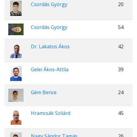
Csordás György
20
Csordás György
54
Dr. Lakatos Ákos
42
Gelei Ákos-Attila
39
Gém Bence
24
Hramcsák Szilárd
45
Nagy Sándor Tamás
26