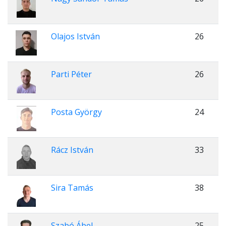
Olajos István
26
Parti Péter
26
Posta György
24
Rácz István
33
Sira Tamás
38
Szabó Ábel
25