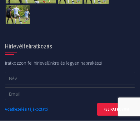
Hírlevélfeliratkozás
Iratkozzon fel hírlevelünkre és legyen naprakész!
Adatkezelési tájékoztató
FELIRATKOZOM
Minden jog fenntartva. © 2026 | A weboldalt a
web24design
készítette