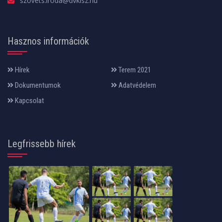
szovets.iroda@dvklsz.hu
Hasznos információk
Hírek
Terem 2021
Dokumentumok
Adatvédelem
Kapcsolat
Legfrissebb hírek