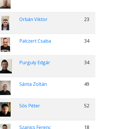
Orbán Viktor
23
Palczert Csaba
34
Purguly Edgár
34
Sánta Zoltán
49
Sós Péter
52
Szanics Ferenc
18