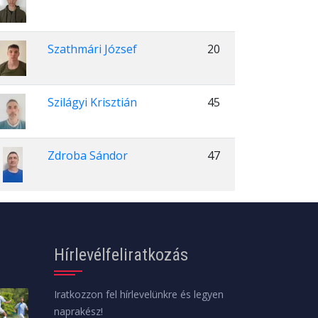
Szathmári József
20
Szilágyi Krisztián
45
Zdroba Sándor
47
Hírlevélfeliratkozás
Iratkozzon fel hírlevelünkre és legyen
naprakész!