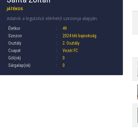
JÁTÉKOS
Adatok a legutolsó elérhető szezonja alapján.
Életkor
49
Szezon
2024 téli bajnokság
Osztály
2. Osztály
Csapat
Vezér FC
Gól(ok)
0
Sárgalap(ok)
0