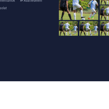
mentumok
Adatvédelem
solat
24design
készítette