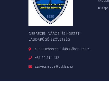
Doku
Kapc
DEBRECENI VÁROSI ÉS KÖRZETI
LABDARÚGÓ SZÖVETSÉG
4032 Debrecen, Oláh Gábor utca 5.
+36 52 514 432
szovets.iroda@dvklsz.hu
Minden jog fenntartva. © 2026 | A weboldalt a
web