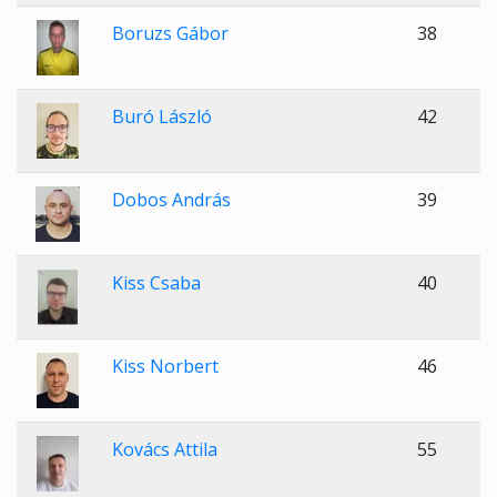
Boruzs Gábor
38
Buró László
42
Dobos András
39
Kiss Csaba
40
Kiss Norbert
46
Kovács Attila
55