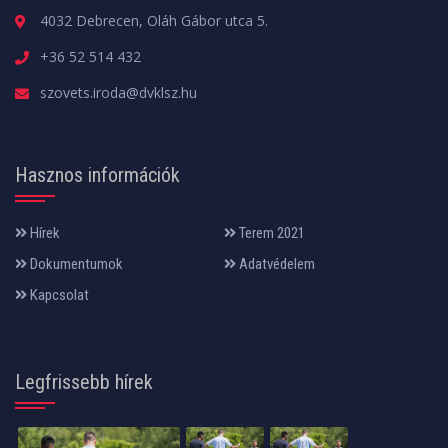
4032 Debrecen, Oláh Gábor utca 5.
+36 52 514 432
szovets.iroda@dvklsz.hu
Hasznos információk
Hírek
Terem 2021
Dokumentumok
Adatvédelem
Kapcsolat
Legfrissebb hírek